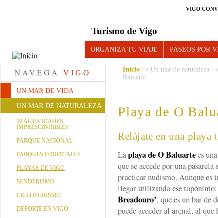
VIGO CONV
Turismo de Vigo
ORGANIZA TU VIAJE
PASEOS POR V
Inicio
→
Un mar de naturaleza
NAVEGA
VIGO
Baluarte
UN MAR DE VIDA
UN MAR DE NATURALEZA
Playa de O Balu
10 ACTIVIDADES
IMPRESCINDIBLES
Relájate en una playa 
PARQUE NACIONAL
playa de O Baluarte
La
es una
PARQUES FORESTALES
que se accede por una pasarela 
PLAYAS DE VIGO
practicar nudismo. Aunque es 
SENDERISMO
llegar utilizando ese topónimo:
CICLOTURISMO
Breadouro’
, que es un bar de 
puede acceder al arenal, al que
DEPORTE EN VIGO