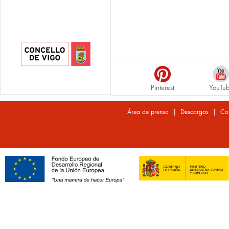
Pinterest
YouTu
|
|
Área de prensa
Descargas
Co