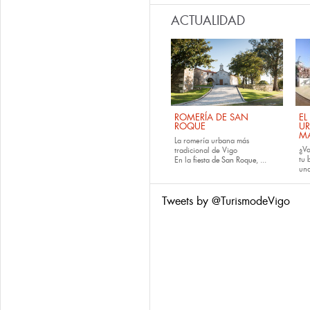
ACTUALIDAD
ROMERÍA DE SAN
EL
ROQUE
U
M
La romería urbana más
¿Va
tradicional de Vigo
tu
En la
fiesta de San Roque
, ...
una
Tweets by @TurismodeVigo