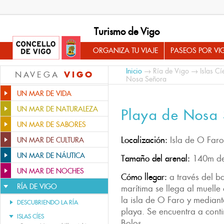
Turismo de Vigo
ORGANIZA TU VIAJE
PASEOS POR VI
Inicio
→
Ría de Vigo
→
Islas Cí
VIGO
NAVEGA
Nosa Señora
UN MAR DE VIDA
UN MAR DE NATURALEZA
Playa de Nosa
UN MAR DE SABORES
Localización:
Isla de O Faro
UN MAR DE CULTURA
UN MAR DE NÁUTICA
Tamaño del arenal:
140m de
UN MAR DE NOCHES
Cómo llegar:
a través del b
RÍA DE VIGO
marítima se llega al muelle
la isla de O Faro y mediant
DESCUBRIENDO LA RÍA
playa. Se encuentra a cont
ISLAS CÍES
Bolos.