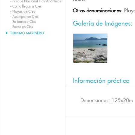
-
Parque Nacional Illas Atlánticas
-
Cómo llegar a Cíes
Otras denominaciones:
Play
-
Playas de Cíes
-
Acampar en Cíes
-
En barco a Cíes
Galería de Imágenes:
-
Buceo en Cíes
TURISMO MARINERO
Información práctica
Dimensiones: 125x20m