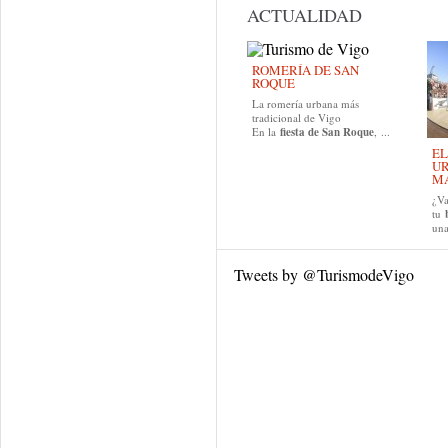
ACTUALIDAD
ROMERÍA DE SAN
ROQUE
La romería urbana más
tradicional de Vigo
En la
fiesta de San Roque
, ...
EL
UR
MA
¿Va
tu
una
Tweets by @TurismodeVigo