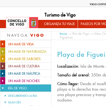
VIGO CONV
Turismo de Vigo
ORGANIZA TU VIAJE
PASEOS POR VI
Inicio
→
Ría de Vigo
→
Islas Cí
VIGO
NAVEGA
Figueiras
UN MAR DE VIDA
UN MAR DE NATURALEZA
Playa de Figuei
UN MAR DE SABORES
Localización:
Isla de Monte
UN MAR DE CULTURA
UN MAR DE NÁUTICA
Tamaño del arenal:
350m de
UN MAR DE NOCHES
Cómo llegar:
Desde el muell
RÍA DE VIGO
playa a la derecha tras re
una playa preciosa y tranqu
DESCUBRIENDO LA RÍA
nudismo.
ISLAS CÍES