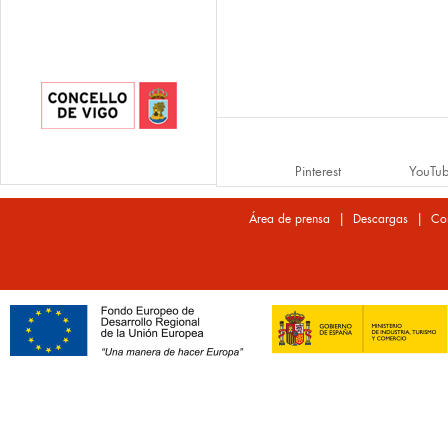
Pinterest
YouTu
|
|
Área de prensa
Descargas
Co