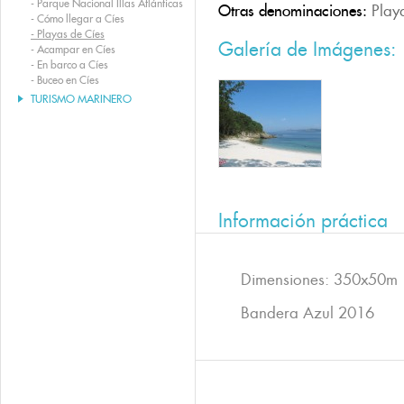
-
Parque Nacional Illas Atlánticas
Otras denominaciones:
Play
-
Cómo llegar a Cíes
-
Playas de Cíes
Galería de Imágenes:
-
Acampar en Cíes
-
En barco a Cíes
-
Buceo en Cíes
TURISMO MARINERO
Información práctica
Dimensiones: 350x50m
Bandera Azul 2016