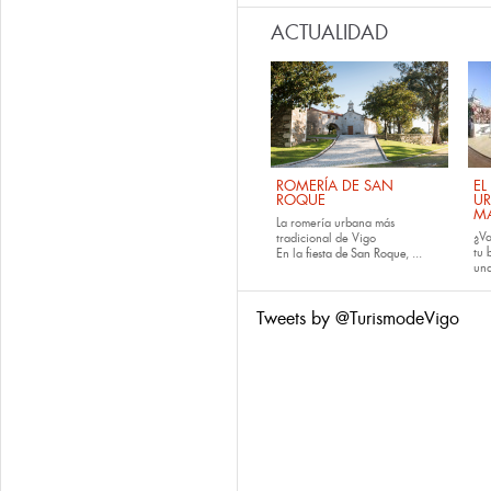
ACTUALIDAD
ROMERÍA DE SAN
EL
ROQUE
U
M
La romería urbana más
¿Va
tradicional de Vigo
tu
En la
fiesta de San Roque
, ...
una
Tweets by @TurismodeVigo