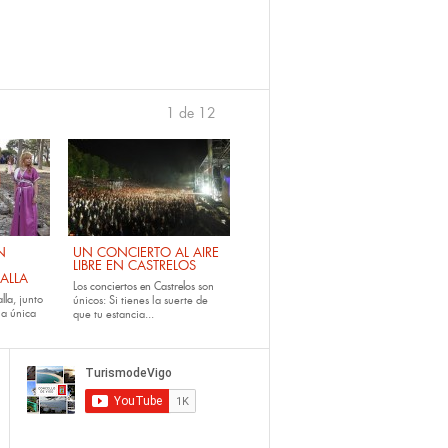
1 de 12
›
N
UN CONCIERTO AL AIRE
LIBRE EN CASTRELOS
ALLA
Los
conciertos en Castrelos
son
lla
, junto
únicos: Si tienes la suerte de
la única
que tu estancia...