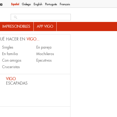
Español
Galego
English
Português
Français
MO
Search this site
IMPRESCINDIBLES
APP VIGO
UÉ HACER EN
VIGO...
Singles
En pareja
En familia
Mochileros
Con amigos
Ejecutivos
Cruceristas
VIGO
ESCAPADAS