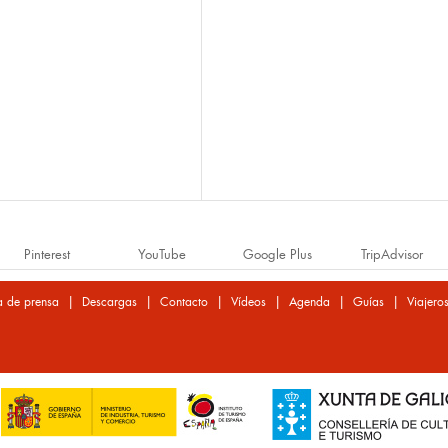
Pinterest
YouTube
Google Plus
TripAdvisor
|
|
|
|
|
|
a de prensa
Descargas
Contacto
Vídeos
Agenda
Guías
Viajero