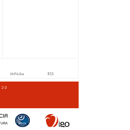
MiNube
RSS
s 2.0