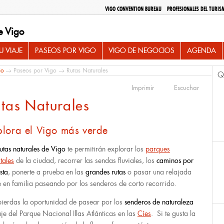
VIGO CONVENTION BUREAU
PROFESIONALES DEL TURIS
e Vigo
 VIAJE
PASEOS POR VIGO
VIGO DE NEGOCIOS
AGENDA
io
→
Paseos por Vigo
→ Rutas Naturales
Q
Imprimir
Escuchar
tas Naturales
plora el Vigo más verde
rutas naturales de Vigo
te permitirán explorar los
parques
tales
de la ciudad, recorrer las sendas fluviales, los
caminos por
sta
, ponerte a prueba en las
grandes rutas
o pasar una relajada
e en familia paseando por los senderos de corto recorrido.
ierdas la oportunidad de pasear por los
senderos de naturaleza
aje del Parque Nacional Illas Atlánticas en las
Cíes
. Si te gusta la