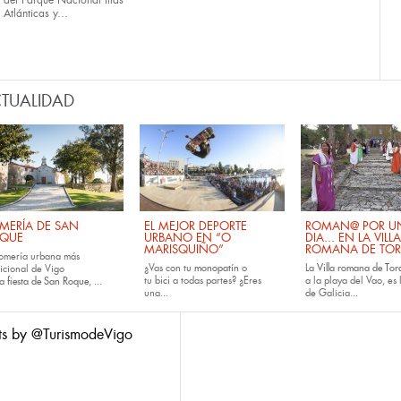
del Parque Nacional Illas
Atlánticas y...
TUALIDAD
MERÍA DE SAN
EL MEJOR DEPORTE
ROMAN@ POR U
QUE
URBANO EN “O
DIA... EN LA VILLA
MARISQUIÑO”
ROMANA DE TOR
romería urbana más
¿Vas con tu
monopatín
o
La
Villa romana de Tora
dicional de Vigo
tu
bici
a todas partes? ¿Eres
a la playa del Vao, es 
la
fiesta de San Roque
, ...
una...
de Galicia...
ts by @TurismodeVigo