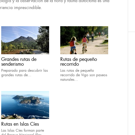
tología y la observación de la flora y fauna autóctona es una
riencia imprescindible.
Grandes rutas de
Rutas de pequeño
senderismo
recorrido
Preparado para descubrir las
Las rutas de pequeño
grandes rutas de...
recorrido de Vigo son paseos
naturales...
Rutas en Islas Cíes
Las Islas Cíes forman parte