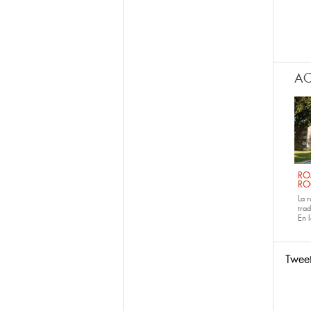
AC
RO
RO
La 
tra
En 
Twee