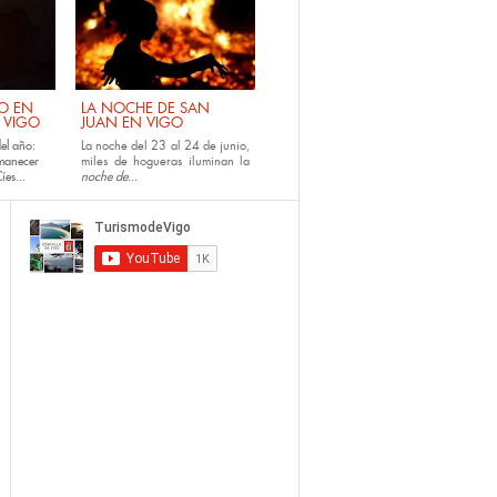
NO EN
LA NOCHE DE SAN
E VIGO
JUAN EN VIGO
el año:
La noche del 23 al 24 de junio,
amanecer
miles de hogueras iluminan la
íes...
noche de...