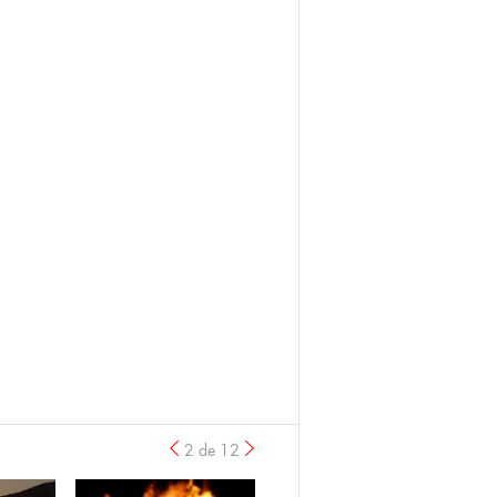
2 de 12
anterior
›