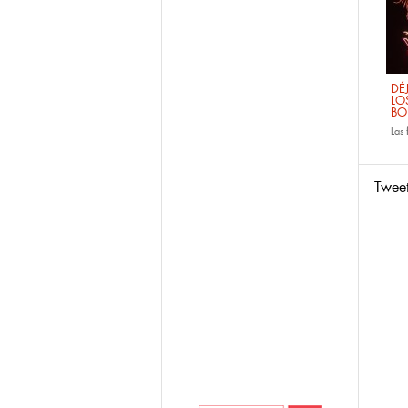
DÉ
LO
BO
Las
Twee