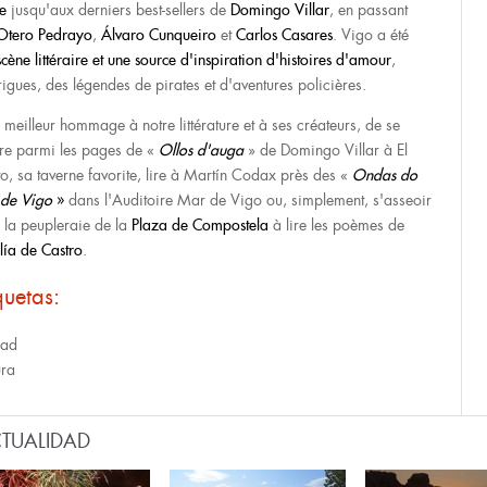
e
jusqu'aux derniers best-sellers de
Domingo Villar
, en passant
Otero Pedrayo
,
Álvaro Cunqueiro
et
Carlos Casares
. Vigo a été
scène littéraire et une source d'inspiration d'histoires d'amour
,
trigues, des légendes de pirates et d'aventures policières.
 meilleur hommage à notre littérature et à ses créateurs, de se
re parmi les pages de «
Ollos d'auga
» de Domingo Villar à El
to, sa taverne favorite, lire à Martín Codax près des «
Ondas do
de Vigo
»
dans l'Auditoire Mar de Vigo ou, simplement, s'asseoir
 la peupleraie de la
Plaza de Compostela
à lire les poèmes de
lía de Castro
.
quetas:
dad
ura
TUALIDAD