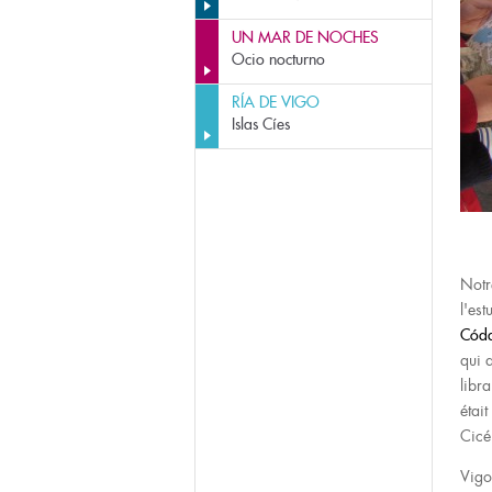
UN MAR DE NOCHES
Ocio nocturno
RÍA DE VIGO
Islas Cíes
Notr
l'es
Cód
qui 
libr
étai
Cicé
Vigo