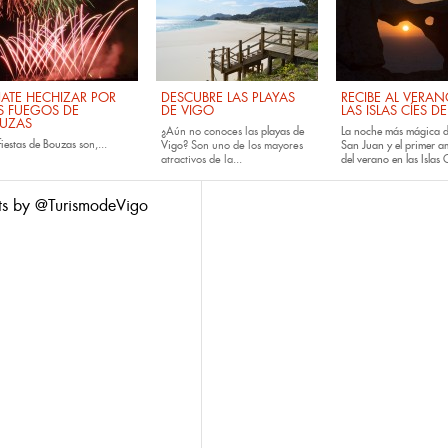
JATE HECHIZAR POR
DESCUBRE LAS PLAYAS
RECIBE AL VERA
S FUEGOS DE
DE VIGO
LAS ISLAS CÍES D
UZAS
¿Aún no conoces las
playas de
La noche más mágica d
fiestas de
Bouzas
son,...
Vigo
? Son uno de los mayores
San Juan y el primer 
atractivos de la...
del verano en las Islas C
ts by @TurismodeVigo