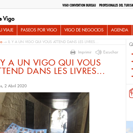
VIGO CONVENTION BUREAU
PROFESIONALES DEL TURIS
e Vigo
 VIAJE
PASEOS POR VIGO
VIGO DE NEGOCIOS
AGENDA
io
→ IL Y A UN VIGO QUI VOUS ATTEND DANS LES LIVRES...
Q
Imprimir
Escuchar
L Y A UN VIGO QUI VOUS
TTEND DANS LES LIVRES...
es, 2 Abril 2020