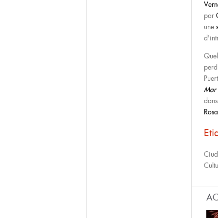
Vern
par
une
d'in
Quel
perd
Puer
Mar 
dans
Rosa
Eti
Ciu
Cult
AC