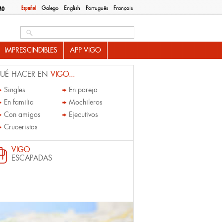
Español
Galego
English
Português
Français
MO
Search this site
IMPRESCINDIBLES
APP VIGO
UÉ HACER EN
VIGO...
Singles
En pareja
En familia
Mochileros
Con amigos
Ejecutivos
Cruceristas
VIGO
ESCAPADAS