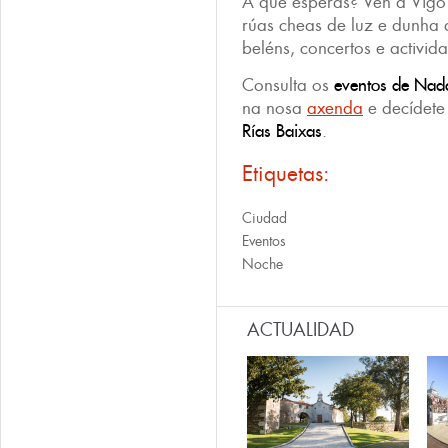
A que esperas? Ven a Vigo
rúas cheas de luz e dunha 
beléns, concertos e activid
Consulta os
eventos de Nad
na nosa
axenda
e decídete
Rías Baixas
.
Etiquetas:
Ciudad
Eventos
Noche
ACTUALIDAD