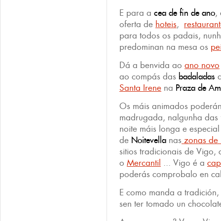
E para a
cea de fin de ano
,
oferta de
hoteis
,
restaurant
para todos os padais, nun
predominan na mesa os
pe
Dá a benvida ao
ano novo
ao compás das
badaladas
d
Santa Irene
na
Praza de Am
Os máis animados poderán 
madrugada, nalgunha das f
noite máis longa e especia
de
Noitevella
nas
zonas de
sitios tradicionais de Vigo
o
Mercantil
... Vigo é a
cap
poderás comprobalo en cal
E como manda a tradición, 
sen ter tomado un chocolat