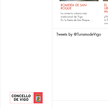
ROMERÍA DE SAN
EL
ROQUE
U
M
La romería urbana más
¿Va
tradicional de Vigo
tu
En la
fiesta de San Roque
, ...
una
Tweets by @TurismodeVigo