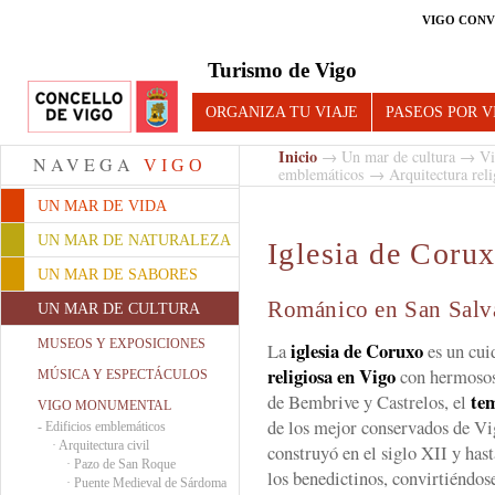
VIGO CONV
Turismo de Vigo
ORGANIZA TU VIAJE
PASEOS POR V
Inicio
→
Un mar de cultura
→
Vi
NAVEGA
VIGO
emblemáticos
→
Arquitectura reli
UN MAR DE VIDA
UN MAR DE NATURALEZA
Iglesia de Coru
UN MAR DE SABORES
Románico en San Salv
UN MAR DE CULTURA
MUSEOS Y EXPOSICIONES
iglesia de Coruxo
La
es un cui
religiosa en Vigo
con hermosos 
MÚSICA Y ESPECTÁCULOS
te
de Bembrive y Castrelos, el
VIGO MONUMENTAL
de los mejor conservados de V
-
Edificios emblemáticos
·
Arquitectura civil
construyó en el siglo XII y has
·
Pazo de San Roque
los benedictinos, convirtiéndose
·
Puente Medieval de Sárdoma