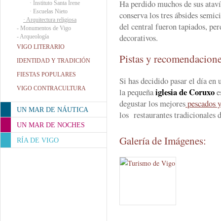
Ha perdido muchos de sus atav
·
Instituto Santa Irene
·
Escuelas Nieto
conserva los tres ábsides semic
·
Arquitectura religiosa
del central fueron tapiados, pe
-
Monumentos de Vigo
decorativos.
-
Arqueología
VIGO LITERARIO
Pistas y recomendacion
IDENTIDAD Y TRADICIÓN
FIESTAS POPULARES
Si has decidido pasar el día en
VIGO CONTRACULTURA
iglesia de Coruxo
la pequeña
e
degustar los mejores
pescados y
UN MAR DE NÁUTICA
los restaurantes tradicionales d
UN MAR DE NOCHES
Galería de Imágenes:
RÍA DE VIGO