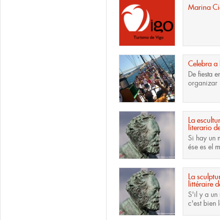
Marina Ci
Celebra a
De
fiesta 
organizar 
La escult
literario 
Si hay un
ése es el
m
La sculpt
littéraire 
S'il y a un
c'est bien 