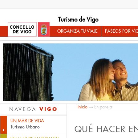
Turismo de Vigo
ORGANIZA TU VIAJE
PASEOS POR VI
Inicio
→ En pareja
VIGO
NAVEGA
UN MAR DE VIDA
QUÉ HACER E
Turismo Urbano