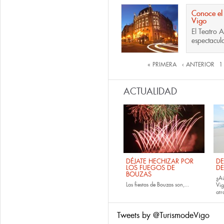
Conoce el 
Vigo
El
Teatro 
espectacula
Páginas
« PRIMERA
‹ ANTERIOR
1
ACTUALIDAD
DÉJATE HECHIZAR POR
DE
LOS FUEGOS DE
DE
BOUZAS
¿Aú
Las
fiestas de
Bouzas
son,...
Vi
atr
Tweets by @TurismodeVigo