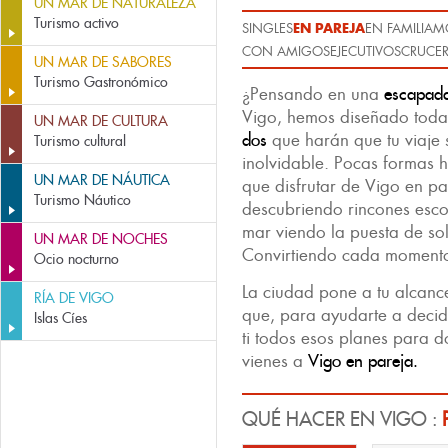
UN MAR DE NATURALEZA
Turismo activo
EN PAREJA
SINGLES
EN FAMILIA
M
CON AMIGOS
EJECUTIVOS
CRUCER
UN MAR DE SABORES
Turismo Gastronómico
¿Pensando en una
escapada
Vigo, hemos diseñado toda
UN MAR DE CULTURA
dos
que harán que tu viaje 
Turismo cultural
inolvidable. Pocas formas 
UN MAR DE NÁUTICA
que disfrutar de Vigo en pa
Turismo Náutico
descubriendo rincones esco
mar viendo la puesta de so
UN MAR DE NOCHES
Convirtiendo cada momento 
Ocio nocturno
La ciudad pone a tu alcance
RÍA DE VIGO
que, para ayudarte a decid
Islas Cíes
ti todos esos planes para d
vienes a
Vigo en pareja.
QUÉ HACER EN VIGO :