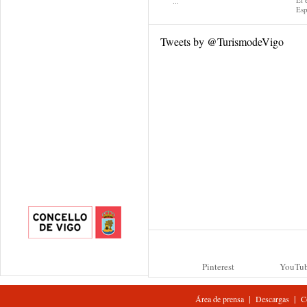
...
Esp
Tweets by @TurismodeVigo
Pinterest
YouTu
|
|
Área de prensa
Descargas
C