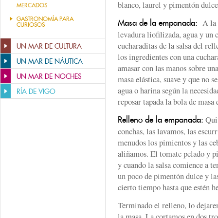
blanco, laurel y pimentón dulce
MERCADOS
GASTRONOMÍA PARA
A la h
Masa de la empanada:
CURIOSOS
levadura liofilizada, agua y un 
cucharaditas de la salsa del rel
UN MAR DE CULTURA
los ingredientes con una cucha
UN MAR DE NÁUTICA
amasar con las manos sobre una 
UN MAR DE NOCHES
masa elástica, suave y que no s
agua o harina según la necesida
RÍA DE VIGO
reposar tapada la bola de masa
Quit
Relleno de la empanada:
conchas, las lavamos, las escu
menudos los pimientos y las ceb
aliñamos. El tomate pelado y p
y cuando la salsa comience a t
un poco de pimentón dulce y la
cierto tiempo hasta que estén h
Terminado el relleno, lo dejar
la masa. La cortamos en dos troz