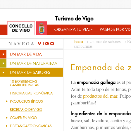
Turismo de Vigo
ORGANIZA TU VIAJE
PASEOS POR VI
→
Un mar de sabores
→
Re
Inicio
NAVEGA
VIGO
zamburiñas
UN MAR DE VIDA
UN MAR DE NATURALEZA
Empanada de z
UN MAR DE SABORES
La
es el pa
empanada gallega
10 EXPERIENCIAS
GASTRONÓMICAS
Admite todo tipo de rellenos, 
HISTORIA GASTRONÓMICA
los de
productos del mar
. Pulpo
PRODUCTOS TÍPICOS
¡zamburiñas!
RECETARIO DE VIGO
Ingredientes de la empanada
COMER EN VIGO
huevo, sal, levadura, aceite y 
FIESTAS GASTRONÓMICAS
Zamburiñas, pimientos verdes, c