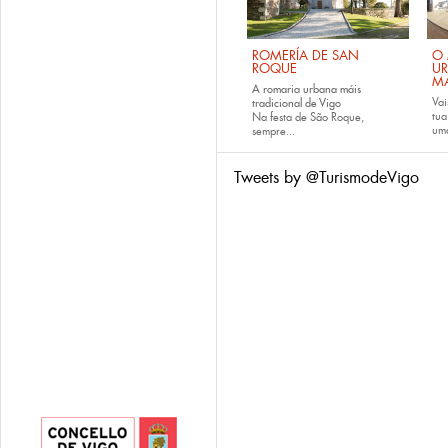
ROMERÍA DE SAN
O 
ROQUE
U
M
A romaria urbana máis
Vai
tradicional de Vigo
tu
Na festa de São Roque,
uma
sempre...
Tweets by @TurismodeVigo