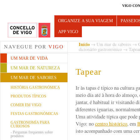
VIGO CON
Turismo de Vigo
ORGANIZE A SUA VIAGEM
PASSEIO
APP VIGO
Início
→
Um mar de sabores
→
NAVEGUE POR
VIGO
dicionário gastronómico
→ Tapea
UM MAR DE VIDA
UM MAR DE NATUREZA
Tapear
UM MAR DE SABORES
Ir às tapas é típico na cultura
HISTÓRIA GASTRONÓMICA
meio dia até à hora do almoço, o
PRODUTOS TÍPICOS
jantar, é habitual ir visitando d
COMER EM VIGO
diferentes iguarias, normalmen
FESTAS GASTRONÓMICAS
Uma atividade típica que pode 
Vigo: no
centro histórico
, em
B
GASTRONOMÍA PARA
CURIOSOS
isto acompanhado com uma cerv
-
Perguntas frequentes sobre
produtos