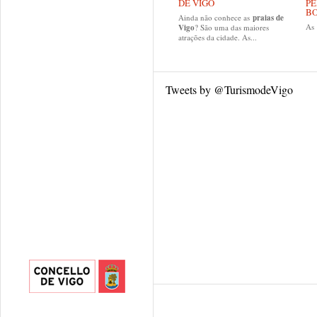
DE VIGO
PE
B
Ainda não conhece as
praias de
As
Vigo
? São uma das maiores
atrações da cidade. As...
Tweets by @TurismodeVigo