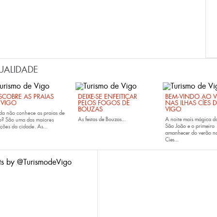
UALIDADE
SCOBRE AS PRAIAS
DEIXE-SE ENFEITIÇAR
BEM-VINDO AO 
 VIGO
PELOS FOGOS DE
NAS ILHAS CÍES 
BOUZAS
VIGO
da não conhece as
praias de
As
festas de
Bouzas
...
A noite mais mágica d
o
? São uma das maiores
São João e o primeiro
ções da cidade. As...
amanhecer do verão na
Cíes...
ts by @TurismodeVigo