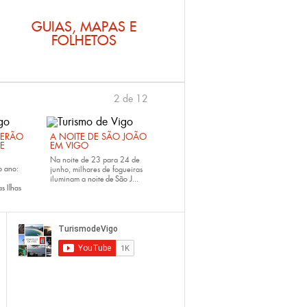
GUIAS, MAPAS E
FOLHETOS
2 de 12
anterior
›
VERÃO
A NOITE DE SÃO JOÃO
DE
EM VIGO
Na noite de 23 para 24 de
o ano:
junho, milhares de fogueiras
iluminam a
noite de São J...
s Ilhas