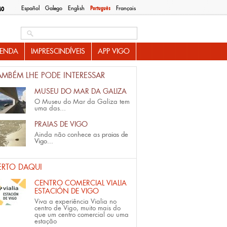
Español
Galego
English
Português
Français
MO
Search this site
ENDA
IMPRESCINDÍVEIS
APP VIGO
AMBÉM LHE PODE INTERESSAR
MUSEU DO MAR DA GALIZA
O Museu do Mar da Galiza tem
uma das...
PRAIAS DE VIGO
Ainda não conhece as
praias de
Vigo...
ERTO DAQUI
CENTRO COMERCIAL VIALIA
ESTACIÓN DE VIGO
Viva a experiência Vialia no
centro de Vigo, muito mais do
que um centro comercial ou uma
estação