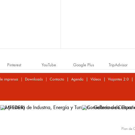
Pinterest
YouTube
Google Plus
TripAdvisor
|
|
|
|
|
de imprensa
Downloads
Contacto
Agenda
Vídeos
Viajantes 2.0
Plan de C