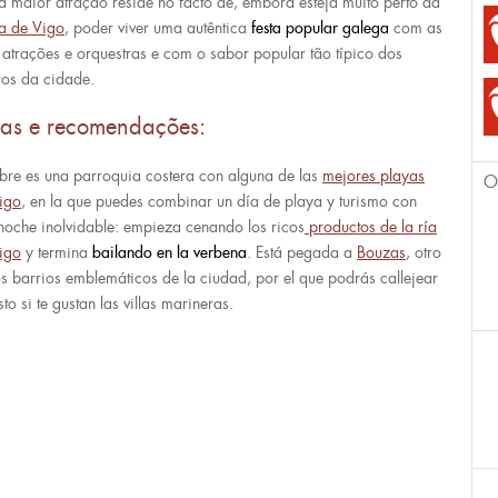
a maior atração reside no facto de, embora esteja muito perto da
a de Vigo
, poder viver uma autêntica
festa popular galega
com as
 atrações e orquestras e com o sabor popular tão típico dos
ros da cidade.
cas e recomendações:
bre es una parroquia costera con alguna de las
mejores playas
O
igo
, en la que puedes combinar un día de playa y turismo con
noche inolvidable: empieza cenando los ricos
productos de la ría
igo
y termina
bailando en la verbena
. Está pegada a
Bouzas
, otro
os barrios emblemáticos de la ciudad, por el que podrás callejear
to si te gustan las villas marineras.