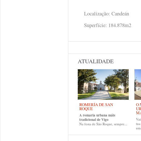
Localização: Candeán
Superfície: 184.878m2
ATUALIDADE
ROMERÍA DE SAN
O 
ROQUE
UR
MA
A romaria urbana máis
Vai
tradicional de Vigo
tu
Na festa de São Roque, sempre...
uma