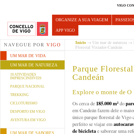
VIGO CON
Turismo de Vigo
ORGANIZE A SUA VIAGEM
PASSEIO
APP VIGO
Início
→
Um mar de natureza
→
NAVEGUE POR
VIGO
Florestal Vixiador-Candeán
UM MAR DE VIDA
UM MAR DE NATUREZA
Parque Florestal
10 ATIVIDADES
Candeán
IMPRESCINDÍVEIS
PARQUE NACIONAL
Explore o monte de O 
TREKKING
185.000 m
²
par
Os cerca de
do
CICLOTURISMO
em Candeán fazem dele o maio
DESPORTO EM VIGO
único parque florestal de Vigo
AVENTURA EM VIGO
autocara
perfeito se viajar em
de bicicleta
e saborear uma refe
UM MAR DE SABORES