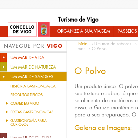
Turismo de Vigo
ORGANIZE A SUA VIAGEM
PASSEIOS
Início
→
Um mar de sabores
→
VIGO
NAVEGUE POR
mar
→ O Polvo
UM MAR DE VIDA
UM MAR DE NATUREZA
O Polvo
UM MAR DE SABORES
Um produto único. O polvo 
HISTÓRIA GASTRONÓMICA
sua textura e sabor, já qu
PRODUTOS TÍPICOS
se alimenta de crustáceos e
COMER EM VIGO
disso, a Galiza mantém a r
FESTAS GASTRONÓMICAS
para a sua preparação: O
GASTRONOMÍA PARA
CURIOSOS
Galeria de Imagens: