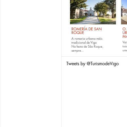
ROMERÍA DE SAN
O 
ROQUE
U
M
A romaria urbana máis
Vai
tradicional de Vigo
tu
Na festa de São Roque,
uma
sempre...
Tweets by @TurismodeVigo