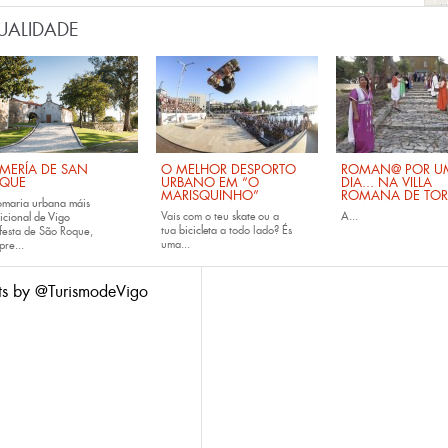
UALIDADE
MERÍA DE SAN
O MELHOR DESPORTO
ROMAN@ POR U
QUE
URBANO EM “O
DIA... NA VILLA
MARISQUINHO”
ROMANA DE TOR
omaria urbana máis
Vais com o teu
skate
ou a
A...
icional de Vigo
tua
bicicleta
a todo lado? És
festa de São Roque,
uma...
pre...
ts by @TurismodeVigo