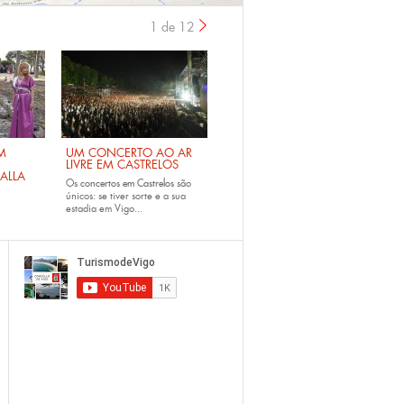
1 de 12
›
M
UM CONCERTO AO AR
LIVRE EM CASTRELOS
ALLA
Os
concertos em Castrelos
são
únicos: se tiver sorte e a sua
estadia em Vigo...