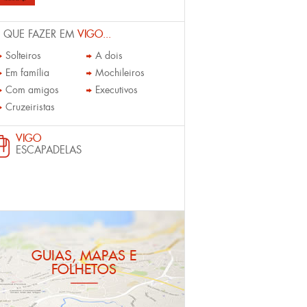
 QUE FAZER EM
VIGO...
Solteiros
A dois
Em família
Mochileiros
Com amigos
Executivos
Cruzeiristas
VIGO
ESCAPADELAS
GUIAS, MAPAS E
FOLHETOS