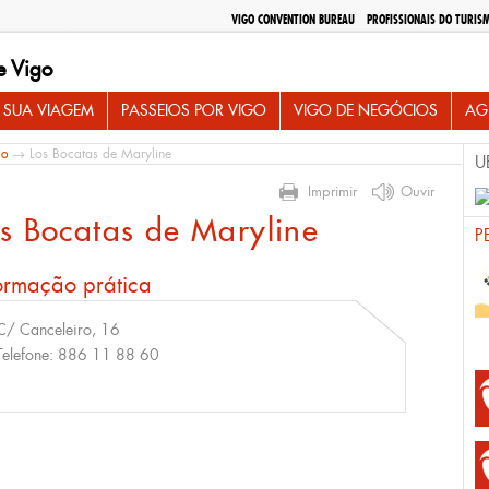
VIGO CONVENTION BUREAU
PROFISSIONAIS DO TURIS
e Vigo
 SUA VIAGEM
PASSEIOS POR VIGO
VIGO DE NEGÓCIOS
AG
io
→ Los Bocatas de Maryline
U
Imprimir
Ouvir
s Bocatas de Maryline
P
ormação prática
C/ Canceleiro, 16
Telefone:
886 11 88 60