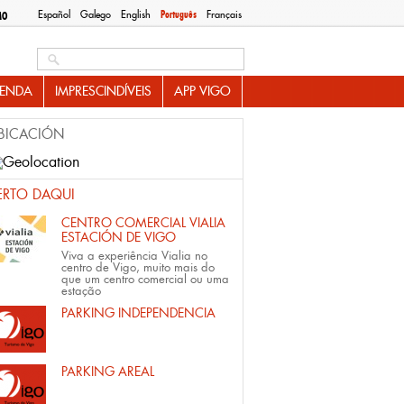
Español
Galego
English
Português
Français
MO
Search this site
ENDA
IMPRESCINDÍVEIS
APP VIGO
BICACIÓN
ERTO DAQUI
CENTRO COMERCIAL VIALIA
ESTACIÓN DE VIGO
Viva a experiência Vialia no
centro de Vigo, muito mais do
que um centro comercial ou uma
estação
PARKING INDEPENDENCIA
PARKING AREAL