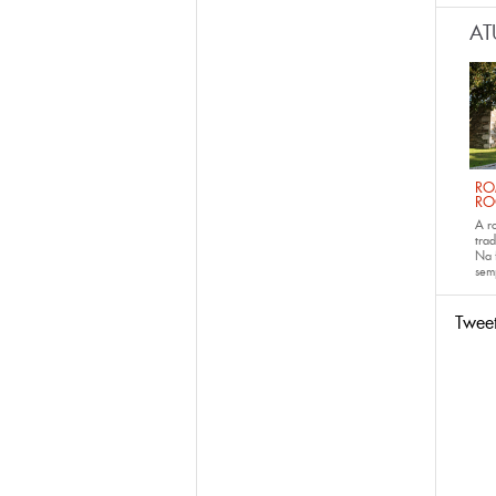
AT
RO
RO
A r
trad
Na 
sem
Twee