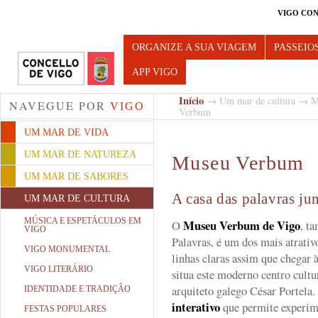
VIGO CON
Turismo de Vigo
ORGANIZE A SUA VIAGEM
PASSEIO
APP VIGO
Início
→
Um mar de cultura
→
M
NAVEGUE POR
VIGO
Verbum
UM MAR DE VIDA
UM MAR DE NATUREZA
Museu Verbum
UM MAR DE SABORES
A casa das palavras ju
UM MAR DE CULTURA
MÚSICA E ESPETÁCULOS EM
Museu Verbum
de Vigo
O
, t
VIGO
Palavras, é um dos mais atrativ
VIGO MONUMENTAL
linhas claras assim que chegar 
VIGO LITERÁRIO
situa este moderno centro cultu
arquiteto galego César Portel
IDENTIDADE E TRADIÇÂO
interativo
que permite experime
FESTAS POPULARES