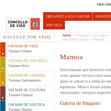
VIGO CON
Turismo de Vigo
ORGANIZE A SUA VIAGEM
PASSEIO
APP VIGO
Início
→
Organize a sua viagem
NAVEGUE POR
VIGO
etnográfico rápido
→ Mamoa
UM MAR DE VIDA
Turismo Urbano
Mamoa
UM MAR DE NATUREZA
Turismo Ativo
Enterramento pré-histórico rea
vezes apenas visíveis como uma
UM MAR DE SABORES
quais se conserva a lenda da su
Turismo Gastronómico
topónimo. Muitos foram estuda
UM MAR DE CULTURA
interessantes vestígios arqueoló
Turismo Cultural
Galeria de Imagens:
UM MAR DE NÁUTICA
Turismo Náutico