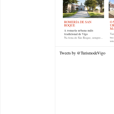
ROMERÍA DE SAN
O 
ROQUE
UR
MA
A romaria urbana máis
Vai
tradicional de Vigo
tu
Na festa de São Roque, sempre...
uma
Tweets by @TurismodeVigo