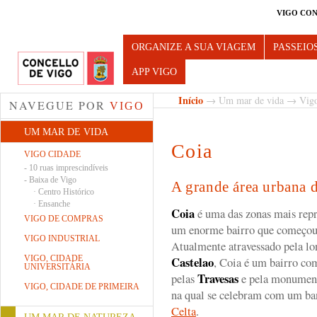
VIGO CON
Turismo de Vigo
ORGANIZE A SUA VIAGEM
PASSEIO
APP VIGO
Início
→
Um mar de vida
→
Vig
NAVEGUE POR
VIGO
UM MAR DE VIDA
Coia
VIGO CIDADE
-
10 ruas imprescindíveis
-
Baixa de Vigo
A grande área urbana 
·
Centro Histórico
·
Ensanche
Coia
é uma das zonas mais repr
VIGO DE COMPRAS
um enorme bairro que começou 
VIGO INDUSTRIAL
Atualmente atravessado pela lo
VIGO, CIDADE
Castelao
, Coia é um bairro co
UNIVERSITÁRIA
Travesas
pelas
e pela monument
VIGO, CIDADE DE PRIMEIRA
na qual se celebram com um ba
Celta
.