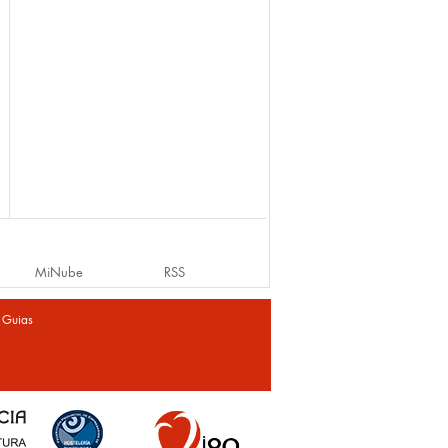
MiNube
RSS
|
Guias