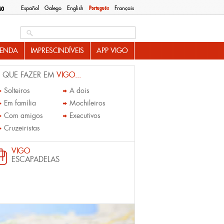
Español
Galego
English
Português
Français
MO
Search this site
ENDA
IMPRESCINDÍVEIS
APP VIGO
 QUE FAZER EM
VIGO...
Solteiros
A dois
Em família
Mochileiros
Com amigos
Executivos
Cruzeiristas
VIGO
ESCAPADELAS