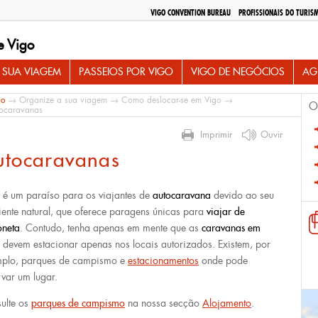
VIGO CONVENTION BUREAU
PROFISSIONAIS DO TURIS
e Vigo
 SUA VIAGEM
PASSEIOS POR VIGO
VIGO DE NEGÓCIOS
AG
io
→
Organize a sua viagem
→
Como deslocar-se em Vigo
→
O
ocaravanas
Imprimir
Ouvir
utocaravanas
 é um paraíso para os viajantes de
autocaravana
devido ao seu
ente natural, que oferece paragens únicas para
viajar de
oneta
. Contudo, tenha apenas em mente que as
caravanas em
devem estacionar apenas nos locais autorizados. Existem, por
plo, parques de campismo e
estacionamentos
onde pode
rvar um lugar.
ulte os
parques de campismo
na nossa secção
Alojamento
.