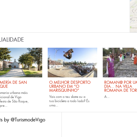
UALIDADE
MERÍA DE SAN
O MELHOR DESPORTO
ROMAN@ POR U
QUE
URBANO EM “O
DIA... NA VILLA
MARISQUINHO”
ROMANA DE TOR
omaria urbana máis
Vais com o teu
skate
ou a
A...
icional de Vigo
tua
bicicleta
a todo lado? És
festa de São Roque,
uma...
pre...
ts by @TurismodeVigo