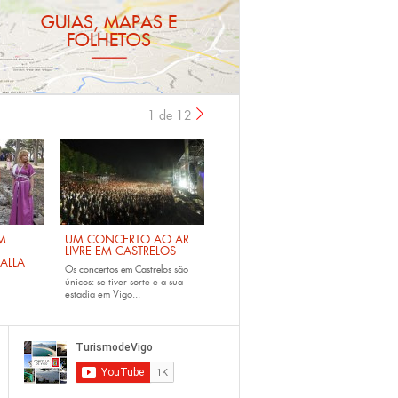
GUIAS, MAPAS E
FOLHETOS
1 de 12
›
M
UM CONCERTO AO AR
LIVRE EM CASTRELOS
ALLA
Os
concertos em Castrelos
são
únicos: se tiver sorte e a sua
estadia em Vigo...