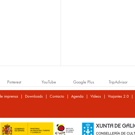
Pinterest
YouTube
Google Plus
TripAdvisor
|
|
|
|
|
de imprensa
Downloads
Contacto
Agenda
Vídeos
Viajantes 2.0