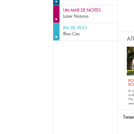
UM MAR DE NOITES
Lazer Noturno
RIA DE VIGO
Ilhas Cíes
AT
RO
RO
A r
trad
Na 
sem
Twee