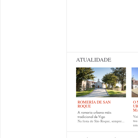
ATUALIDADE
ROMERÍA DE SAN
O 
ROQUE
UR
MA
A romaria urbana máis
Vai
tradicional de Vigo
tu
Na festa de São Roque, sempre...
uma