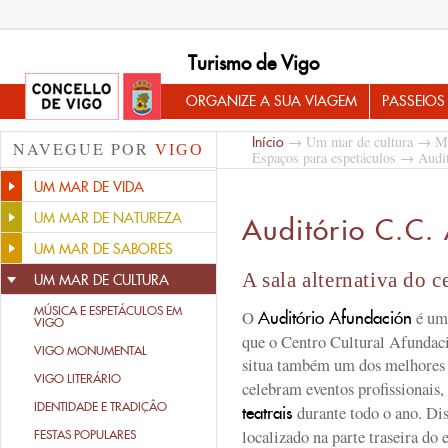
Turismo de Vigo
ORGANIZE A SUA VIAGEM
PASSEIOS
→
Um mar de cultura
→
Mú
Início
NAVEGUE POR
VIGO
Espaços para espetáculos
→ Audit
UM MAR DE VIDA
UM MAR DE NATUREZA
Auditório C.C.
UM MAR DE SABORES
A sala alternativa do c
UM MAR DE CULTURA
MÚSICA E ESPETÁCULOS EM
O
é um 
Auditório Afundación
VIGO
que o Centro Cultural Afundació
VIGO MONUMENTAL
situa também um dos melhore
VIGO LITERÁRIO
celebram eventos profissionais,
IDENTIDADE E TRADIÇÂO
durante todo o ano. Dis
teatrais
localizado na parte traseira do 
FESTAS POPULARES