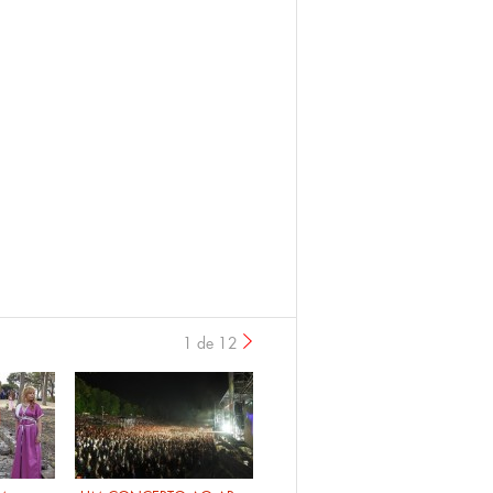
1 de 12
›