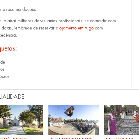
s e recomendações:
lia atrai milhares de visitantes profissionais: se coincidir com
s datas, lembre-se de reservar
alojamento em Vigo
com
cedência.
quetas:
ade
tos
ócios
UALIDADE