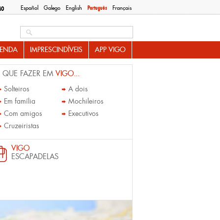
Español
Galego
English
Português
Français
MO
Search this site
ENDA
IMPRESCINDÍVEIS
APP VIGO
 QUE FAZER EM
VIGO...
Solteiros
A dois
Em família
Mochileiros
Com amigos
Executivos
Cruzeiristas
VIGO
ESCAPADELAS