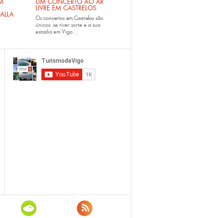
M
UM CONCERTO AO AR
LIVRE EM CASTRELOS
ALLA
Os
concertos em Castrelos
são
únicos: se tiver sorte e a sua
estadia em Vigo...