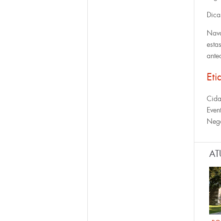
Dica
Nava
esta
ante
Eti
Cid
Even
Neg
AT