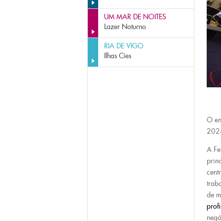
UM MAR DE NOITES
Lazer Noturno
RIA DE VIGO
Ilhas Cíes
O en
202
A Fe
prin
cent
trab
de 
profi
negó