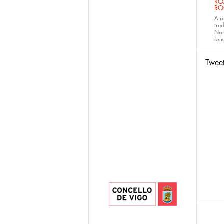
RO
RO
A r
trad
Na 
sem
Twee