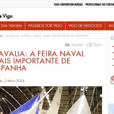
VIGO CONVENTION BUREAU
PROFISSIONAIS DO TURIS
e Vigo
 SUA VIAGEM
PASSEIOS POR VIGO
VIGO DE NEGÓCIOS
AG
io
→ NAVALIA: A FEIRA NAVAL MAIS IMPORTANTE DE ESPANHA
O
Imprimir
Ouvir
AVALIA: A FEIRA NAVAL
AIS IMPORTANTE DE
SPANHA
ta, 2 Maio 2024