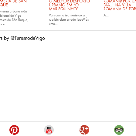
MERÍA DE SAN
O MELHOR DESPORTO
ROMAN@ POR U
QUE
URBANO EM “O
DIA... NA VILLA
MARISQUINHO”
ROMANA DE TOR
omaria urbana máis
Vais com o teu
skate
ou a
A...
icional de Vigo
tua
bicicleta
a todo lado? És
festa de São Roque,
uma...
pre...
ts by @TurismodeVigo