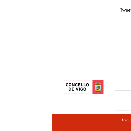
Twee
Área 