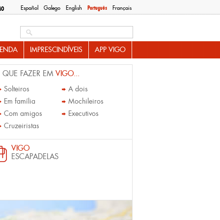
Español
Galego
English
Português
Français
MO
Search this site
ENDA
IMPRESCINDÍVEIS
APP VIGO
 QUE FAZER EM
VIGO...
Solteiros
A dois
Em família
Mochileiros
Com amigos
Executivos
Cruzeiristas
VIGO
ESCAPADELAS