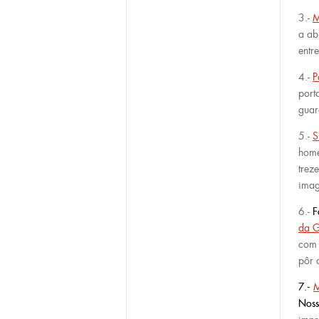
3.-
M
a ab
entr
4.-
P
port
guar
5.-
S
home
trez
imag
6.-
F
da G
com 
pôr 
7.-
M
Noss