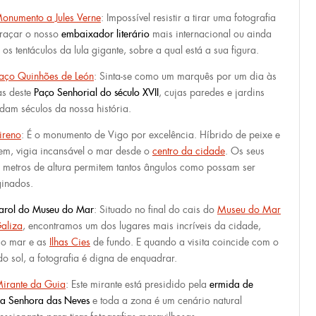
onumento a Jules Verne
: Impossível resistir a tirar uma fotografia
raçar o nosso
embaixador literário
mais internacional ou ainda
e os tentáculos da lula gigante, sobre a qual está a sua figura.
aço Quinhões de León
: Sinta-se como um marquês por um dia às
as deste
Paço Senhorial do século XVII
, cujas paredes e jardins
dam séculos da nossa história.
ireno
: É o monumento de Vigo por excelência. Híbrido de peixe e
m, vigia incansável o mar desde o
centro da cidade
. Os seus
e metros de altura permitem tantos ângulos como possam ser
inados.
arol do Museu do Mar
: Situado no final do cais do
Museu do Mar
aliza
, encontramos um dos lugares mais incríveis da cidade,
o mar e as
Ilhas Cies
de fundo. E quando a visita coincide com o
do sol, a fotografia é digna de enquadrar.
irante da Guia
: Este mirante está presidido pela
ermida de
a Senhora das Neves
e toda a zona é um cenário natural