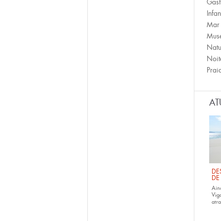
Gast
Infan
Mar
Mus
Natu
Noit
Prai
AT
DE
DE
Ain
Vig
atra