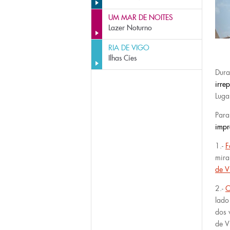
UM MAR DE NOITES
Lazer Noturno
RIA DE VIGO
Ilhas Cíes
Dura
irrep
Luga
Para
impre
1.-
F
mira
de V
2.-
O
lad
dos 
de V