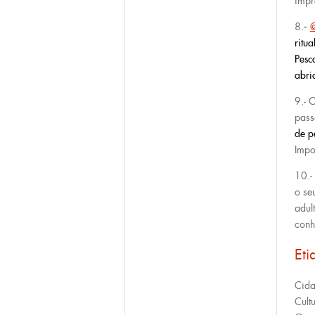
impr
8.
-
@
ritua
Pesc
abri
9.- 
pass
de p
Impos
10.-
o se
adul
conh
Eti
Cid
Cult