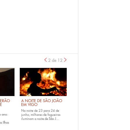
2 de 12
anterior
›
VERÃO
A NOITE DE SÃO JOÃO
DE
EM VIGO
Na noite de 23 para 24 de
o ano:
junho, milhares de fogueiras
iluminam a
noite de São J...
s Ilhas