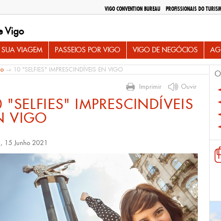
VIGO CONVENTION BUREAU
PROFISSIONAIS DO TURIS
e Vigo
 SUA VIAGEM
PASSEIOS POR VIGO
VIGO DE NEGÓCIOS
AG
io
→ 10 "SELFIES" IMPRESCINDÍVEIS EN VIGO
O
Imprimir
Ouvir
0 "SELFIES" IMPRESCINDÍVEIS
N VIGO
a, 15 Junho 2021