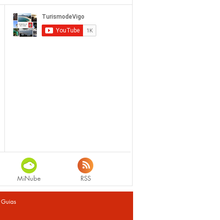
MiNube
RSS
|
Guias