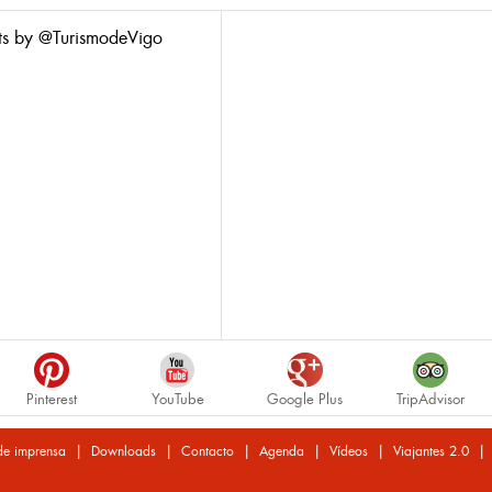
ts by @TurismodeVigo
Pinterest
YouTube
Google Plus
TripAdvisor
|
|
|
|
|
de imprensa
Downloads
Contacto
Agenda
Vídeos
Viajantes 2.0