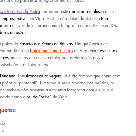
essionante para tirar fotografias maravilhosas.
s Ostreir@s da Pedra
: Saborear este
apreciado molusco
é um
l imprescindível
em Vigo. Assim, não deixe de visitar a
Rua
aderia
e levar de lembrança uma fotografia com est@s expert@s
dores de ostras
.
O polvo do
Passeio dos Peixes de Bouzas
: Um quilómetro de
eio marítimo no
bairro mais marinheiro
de Vigo entre
esculturas
eixes
, moluscos e o nosso cefalópode preferido ‘o polvo’.
sível não tirar fotografias.
Dinoseto
: Este
tiranossauro vegetal
já é tão famoso que conta com
u próprio “photocall”. E mesmo a ser o favorito dos miúdos, os
tos também não resistem a tirar uma fotografia com ele, que é
ecido como o
rei do “selfie”
de Vigo.
quetas:
ade
ura