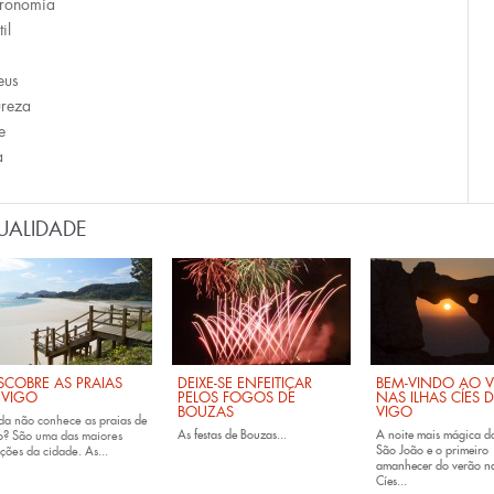
ronomia
til
eus
reza
e
a
UALIDADE
SCOBRE AS PRAIAS
DEIXE-SE ENFEITIÇAR
BEM-VINDO AO 
 VIGO
PELOS FOGOS DE
NAS ILHAS CÍES 
BOUZAS
VIGO
da não conhece as
praias de
As
festas de
Bouzas
...
A noite mais mágica d
o
? São uma das maiores
São João e o primeiro
ções da cidade. As...
amanhecer do verão na
Cíes...