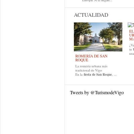
ACTUALIDAD
EL
UR
MA
¿Va
tu
una
ROMERÍA DE SAN
ROQUE
La romería urbana más
tradicional de Vigo
En la
fiesta de San Roque
, ...
Tweets by @TurismodeVigo