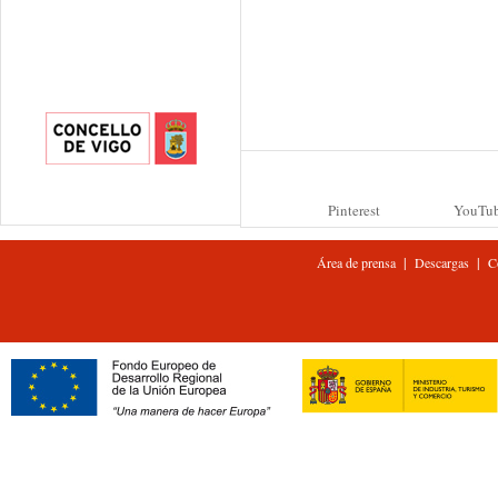
Pinterest
YouTu
|
|
Área de prensa
Descargas
C