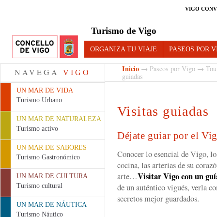
VIGO CONV
Turismo de Vigo
ORGANIZA TU VIAJE
PASEOS POR V
Inicio
→
Paseos por Vigo
→
Tour
NAVEGA
VIGO
guiadas
UN MAR DE VIDA
Turismo Urbano
Visitas guiadas
UN MAR DE NATURALEZA
Turismo activo
Déjate guiar por el Vi
UN MAR DE SABORES
Conocer lo esencial de Vigo, los
Turismo Gastronómico
cocina, las arterias de su coraz
Visitar Vigo con un guí
arte…
UN MAR DE CULTURA
de un auténtico vigués, verla co
Turismo cultural
secretos mejor guardados.
UN MAR DE NÁUTICA
Turismo Náutico