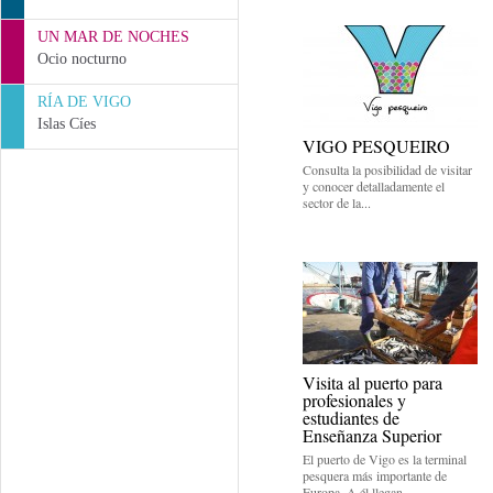
UN MAR DE NOCHES
Ocio nocturno
RÍA DE VIGO
Islas Cíes
VIGO PESQUEIRO
Consulta la posibilidad de visitar
y conocer detalladamente el
sector de la...
Visita al puerto para
profesionales y
estudiantes de
Enseñanza Superior
El puerto de Vigo es la terminal
pesquera más importante de
Europa. A él llegan...