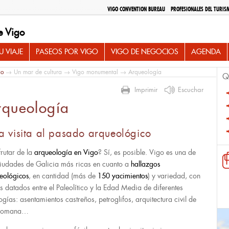
VIGO CONVENTION BUREAU
PROFESIONALES DEL TURIS
e Vigo
 VIAJE
PASEOS POR VIGO
VIGO DE NEGOCIOS
AGENDA
io
→
Un mar de cultura
→
Vigo monumental
→ Arqueología
Q
Imprimir
Escuchar
rqueología
a visita al pasado arqueológico
frutar de la
arqueología en Vigo
? Sí, es posible. Vigo es una de
ciudades de Galicia más ricas en cuanto a
hallazgos
eológicos
, en cantidad (más de
150 yacimientos
) y variedad, con
os datados entre el Paleolítico y la Edad Media de diferentes
logías: asentamientos castreños, petroglifos, arquitectura civil de
 romana…