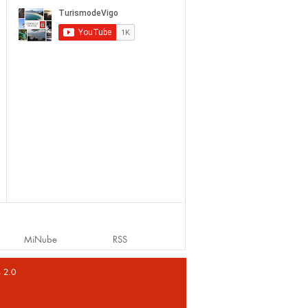
MiNube
RSS
s 2.0