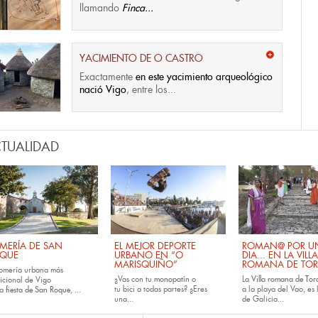
llamando
Finca...
YACIMIENTO DE O CASTRO
Exactamente
en este yacimiento arqueológico
nació Vigo
, entre los...
TUALIDAD
MERÍA DE SAN
EL MEJOR DEPORTE
ROMAN@ POR U
QUE
URBANO EN “O
DIA... EN LA VILLA
MARISQUIÑO”
ROMANA DE TOR
romería urbana más
¿Vas con tu
monopatín
o
La
Villa romana de Tora
dicional de Vigo
tu
bici
a todas partes? ¿Eres
a la playa del Vao, es 
la
fiesta de San Roque
, ...
una...
de Galicia...