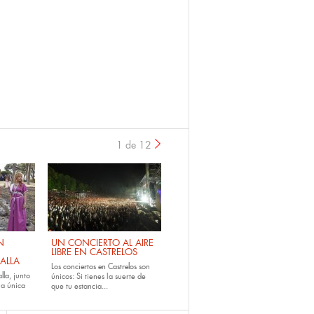
1 de 12
›
N
UN CONCIERTO AL AIRE
LIBRE EN CASTRELOS
ALLA
Los
conciertos en Castrelos
son
lla
, junto
únicos: Si tienes la suerte de
la única
que tu estancia...