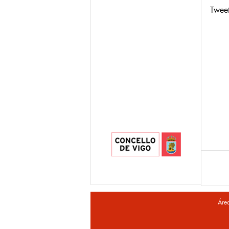
Twee
Áre