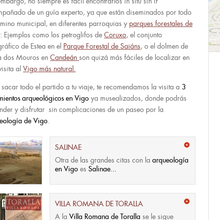
embargo, no siempre es fácil encontrarlos in situ sin ir
pañado de un guía experto, ya que están diseminados por todo
érmino municipal, en diferentes parroquias y
parques forestales de
: Ejemplos como los petroglifos de
Coruxo
, el conjunto
gráfico de Estea en el
Parque Forestal de Saiáns
, o el dolmen de
a dos Mouros en
Candeán
son quizá más fáciles de localizar en
visita al
Vigo más natural.
 sacar todo el partido a tu viaje, te recomendamos la visita a
3
mientos arqueológicos en Vigo
ya musealizados, donde podrás
nder y disfrutar sin complicaciones de un paseo por la
eología de Vigo
.
SALINAE
Otra de las grandes citas con la
arqueología
en Vigo
es
Salinae...
VILLA ROMANA DE TORALLA
A la
Villa Romana de Toralla
se le sigue