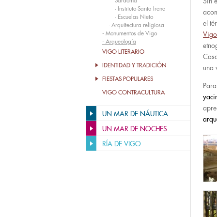
Sárdoma
Sin 
·
Instituto Santa Irene
acom
·
Escuelas Nieto
el t
·
Arquitectura religiosa
-
Monumentos de Vigo
Vigo
-
Arqueología
etno
VIGO LITERARIO
Cas
IDENTIDAD Y TRADICIÓN
una 
FIESTAS POPULARES
Para
VIGO CONTRACULTURA
yaci
apre
UN MAR DE NÁUTICA
arqu
UN MAR DE NOCHES
RÍA DE VIGO