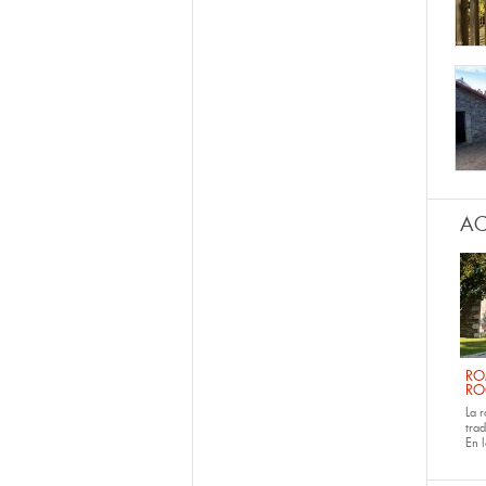
AC
RO
RO
La 
tra
En 