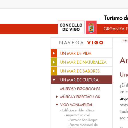
Turismo d
ORGANIZA TU
Inic
VIGO
NAVEGA
UN MAR DE VIDA
A
UN MAR DE NATURALEZA
UN MAR DE SABORES
Un
UN MAR DE CULTURA
¿Dis
MUSEOS Y EXPOSICIONES
las 
MÚSICA Y ESPECTÁCULOS
arqu
rest
VIGO MONUMENTAL
-
Edificios emblemáticos
tipo
·
Arquitectura civil
era
·
Pazo de San Roque
·
Puente Medieval de