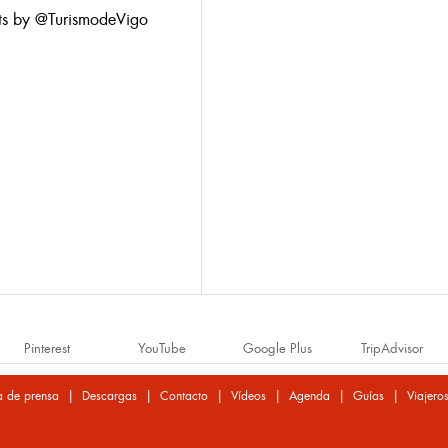
ts by @TurismodeVigo
Pinterest
YouTube
Google Plus
TripAdvisor
|
|
|
|
|
|
a de prensa
Descargas
Contacto
Vídeos
Agenda
Guías
Viajero