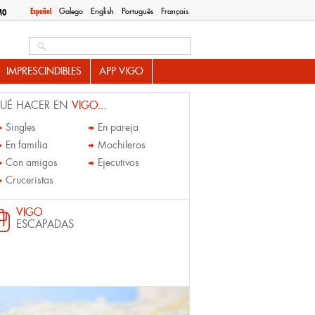
Español
Galego
English
Português
Français
MO
Search this site
IMPRESCINDIBLES
APP VIGO
UÉ HACER EN
VIGO...
Singles
En pareja
En familia
Mochileros
Con amigos
Ejecutivos
Cruceristas
VIGO
ESCAPADAS