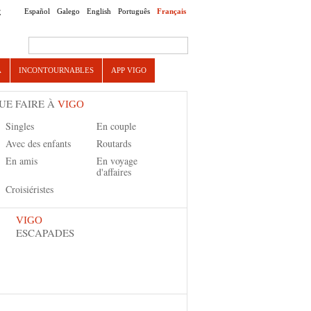
Español
Galego
English
Português
Français
E
Search this site
A
INCONTOURNABLES
APP VIGO
UE FAIRE À
VIGO
Singles
En couple
Avec des enfants
Routards
En amis
En voyage
d'affaires
Croisiéristes
VIGO
ESCAPADES