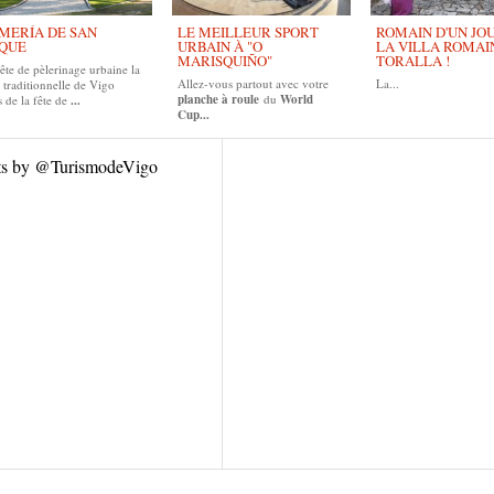
MERÍA DE SAN
LE MEILLEUR SPORT
ROMAIN D'UN JOUR
QUE
URBAIN À "O
LA VILLA ROMAI
MARISQUIÑO"
TORALLA !
ête de pèlerinage urbaine la
Allez-vous partout avec votre
La...
 traditionnelle de Vigo
planche à roule
du
World
 de la fête de
...
Cup...
ts by @TurismodeVigo