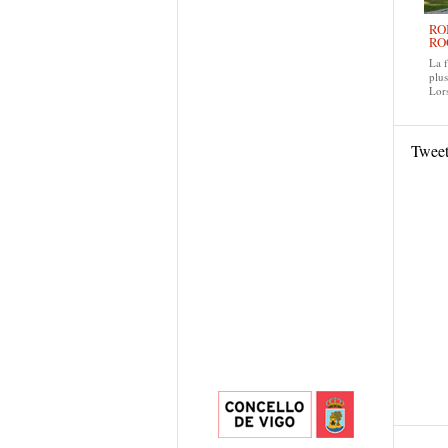
RO
RO
La f
plus
Lors
Twee