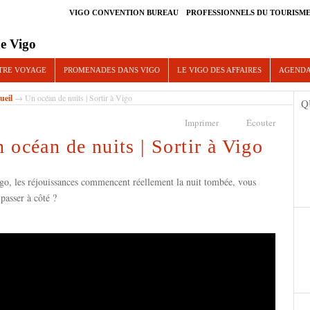
VIGO CONVENTION BUREAU
PROFESSIONNELS DU TOURISM
e Vigo
TRE VOYAGE
PROMENADES DANS VIGO
LE VIGO DES AFFAIRES
AGEND
ueil
→ Un océan de nuits | Sortir à Vigo
Q
Imprimer
Écouter
 océan de nuits | Sortir à Vigo
go, les réjouissances commencent réellement la nuit tombée, vous
 passer à côté ?
 of Nights | Nightlife in Vigo