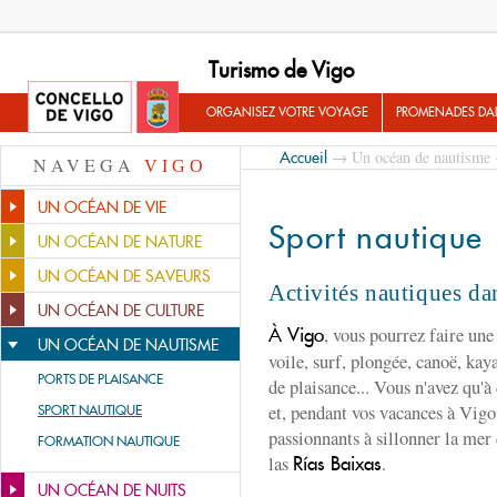
Turismo de Vigo
ORGANISEZ VOTRE VOYAGE
PROMENADES DA
→
Un océan de nautisme
Accueil
NAVEGA
VIGO
UN OCÉAN DE VIE
Sport nautique
UN OCÉAN DE NATURE
UN OCÉAN DE SAVEURS
Activités nautiques da
UN OCÉAN DE CULTURE
, vous pourrez faire une 
À Vigo
UN OCÉAN DE NAUTISME
voile, surf, plongée, canoë, kay
PORTS DE PLAISANCE
de plaisance... Vous n'avez qu'à 
et, pendant vos vacances à Vigo
SPORT NAUTIQUE
passionnants à sillonner la mer 
FORMATION NAUTIQUE
las
.
Rías Baixas
UN OCÉAN DE NUITS