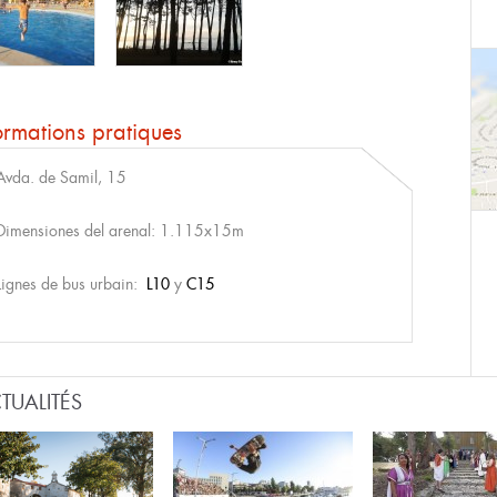
ormations pratiques
Avda. de Samil, 15
Dimensiones del arenal: 1.115x15m
Lignes de bus urbain:
L10
y
C15
TUALITÉS