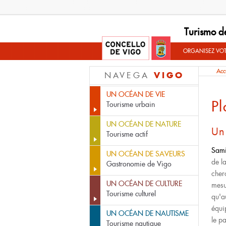
Turismo d
ORGANISEZ VO
Acc
VIGO
NAVEGA
UN OCÉAN DE VIE
Pl
Tourisme urbain
UN OCÉAN DE NATURE
Un 
Tourisme actif
Sami
UN OCÉAN DE SAVEURS
de la
Gastronomie de Vigo
cher
UN OCÉAN DE CULTURE
mesu
Tourisme culturel
qu'a
équip
UN OCÉAN DE NAUTISME
le pa
Tourisme nautique