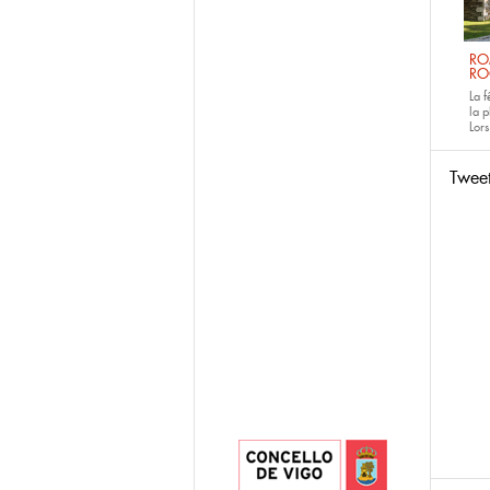
RO
RO
La 
la p
Lors
Twee