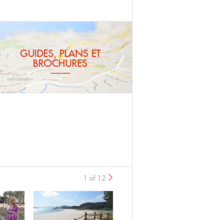
GUIDES, PLANS ET
BROCHURES
1 of 12