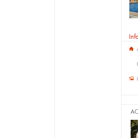
Inf
AC