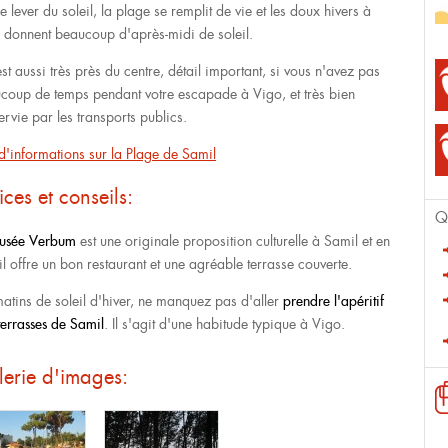
e lever du soleil, la plage se remplit de vie et les doux hivers à
 donnent beaucoup d'après-midi de soleil.
est aussi très près du centre, détail important, si vous n'avez pas
coup de temps pendant votre escapade à Vigo, et très bien
ervie par les transports publics.
 d'informations sur la Plage de Samil
ices et conseils:
Q
usée
Verbum
est une originale proposition culturelle à Samil et en
il offre un bon restaurant et une agréable terrasse couverte.
matins de soleil d'hiver, ne manquez pas d'aller
prendre l'apéritif
terrasses de Samil
. Il s'agit d'une habitude typique à Vigo.
erie d'images: