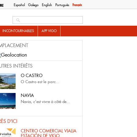
Español
Galego
English
Português
Français
SME
Search this site
INCONTOURNABLES
APP VIGO
MPLACEMENT
UTRES INTÉRÊTS
O CASTRO
O Castro
est le parc...
NAVIA
Navia, c'est vivre à côté de...
RÈS D'ICI
CENTRO COMERCIAL VIALIA
ESTACIÓN DE VIGO