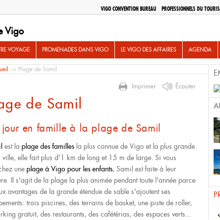
VIGO CONVENTION BUREAU
PROFESSIONNELS DU TOURI
e Vigo
TRE VOYAGE
PROMENADES DANS VIGO
LE VIGO DES AFFAIRES
AGENDA
ueil
→ Plage de Samil
E
Imprimer
Écouter
age de Samil
A
jour en famille à la plage de Samil
l
est la
plage des familles
la plus connue de Vigo et la plus grande
 ville, elle fait plus d'1 km de long et 15 m de large. Si vous
chez une
plage à Vigo pour les enfants
, Samil est faite à leur
re. Il s'agit de la plage la plus animée pendant toute l'année parce
ux avantages de la grande étendue de sable s'ajoutent ses
P
ements: trois piscines, des terrains de basket, une piste de roller,
rking gratuit, des restaurants, des cafétérias, des espaces verts...