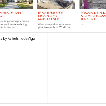
MERÍA DE SAN
LE MEILLEUR SPORT
ROMAIN D'UN JO
QUE
URBAIN À "O
À LA VILLA ROMA
MARISQUIÑO"
TORALLA !
fête de pèlerinage urbaine
Allez-vous partout avec votre
La...
lus traditionnelle de Vigo
planche à roule
du
World Cup...
 de la fête de
...
ts by @TurismodeVigo