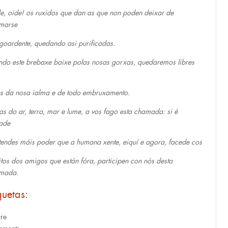
e, oide! os ruxidos que dan as que non poden deixar de
marse
goardente, quedando asi purificadas.
ndo este brebaxe baixe polas nosas gorxas, quedaremos libres
s da nosa ialma e de todo embruxamento.
as do ar, terra, mar e lume, a vos fago esta chamada: si é
ade
tendes máis poder que a humana xente, eiquí e agora, facede cos
itos dos amigos que están fóra, participen con nós desta
mada.
quetas:
ure