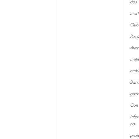
dos
mort
Oube
Peca
Aver
muti
embr
Barr
gued
Con 
infe
na
prai