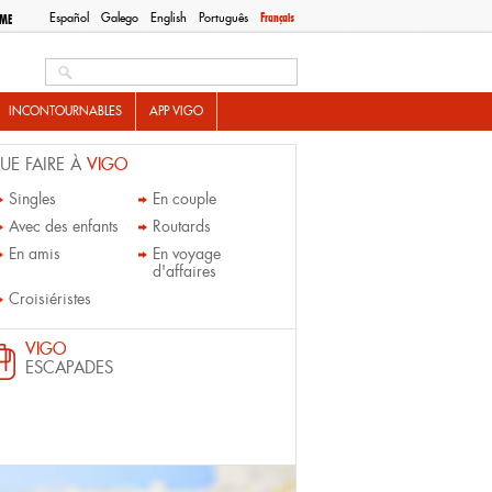
Español
Galego
English
Português
Français
SME
Search this site
INCONTOURNABLES
APP VIGO
UE FAIRE À
VIGO
Singles
En couple
Avec des enfants
Routards
En amis
En voyage
d'affaires
Croisiéristes
VIGO
ESCAPADES