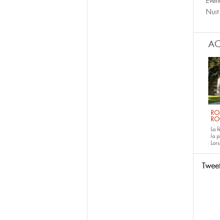
Évèn
Nuit
AC
RO
RO
La 
la p
Lors
Twee