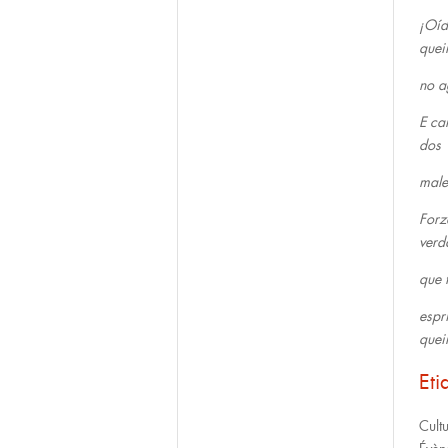
¡Oíd
quei
no a
E ca
dos
male
Forz
verd
que 
espr
quei
Eti
Cult