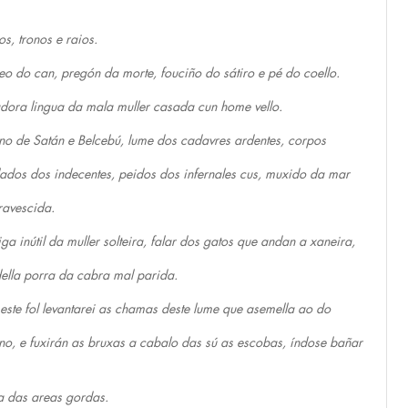
os, tronos e raios.
o do can, pregón da morte, fouciño do sátiro e pé do coello.
dora lingua da mala muller casada cun home vello.
no de Satán e Belcebú, lume dos cadavres ardentes, corpos
lados dos indecentes, peidos dos infernales cus, muxido da mar
avescida.
iga inútil da muller solteira, falar dos gatos que andan a xaneira,
ella porra da cabra mal parida.
este fol levantarei as chamas deste lume que asemella ao do
rno, e fuxirán as bruxas a cabalo das sú as escobas, índose bañar
a das areas gordas.