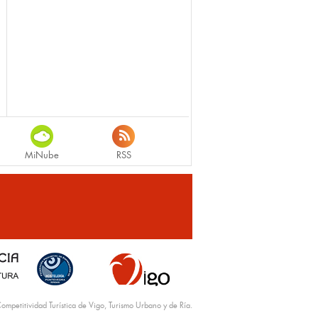
MiNube
RSS
ompetitividad Turística de Vigo, Turismo Urbano y de Ría.