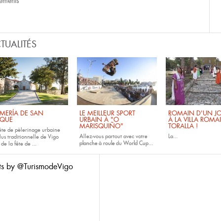
ements
TUALITÉS
MERÍA DE SAN
LE MEILLEUR SPORT
ROMAIN D'UN JO
QUE
URBAIN À "O
À LA VILLA ROMA
MARISQUIÑO"
TORALLA !
fête de pèlerinage urbaine
Allez-vous partout avec votre
La...
lus traditionnelle de Vigo
planche à roule
du
World Cup...
 de la fête de
...
ts by @TurismodeVigo