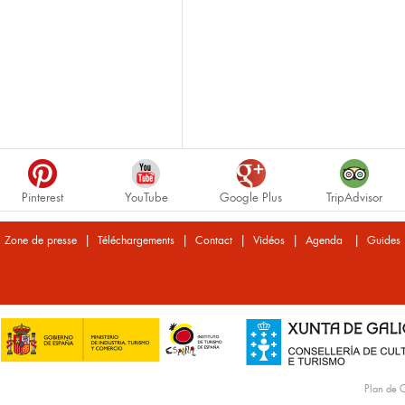
Pinterest
YouTube
Google Plus
TripAdvisor
|
|
|
|
|
Zone de presse
Téléchargements
Contact
Vidéos
Agenda
Guides
Plan de C