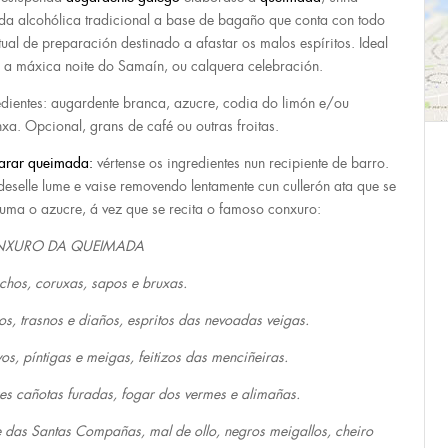
da alcohólica tradicional a base de bagaño que conta con todo
itual de preparación destinado a afastar os malos espíritos. Ideal
 a máxica noite do Samaín, ou calquera celebración.
edientes: augardente branca, azucre, codia do limón e/ou
nxa. Opcional, grans de café ou outras froitas.
arar queimada:
vértense os ingredientes nun recipiente de barro.
deselle lume e vaise removendo lentamente cun cullerón ata que se
uma o azucre, á vez que se recita o famoso conxuro:
XURO DA QUEIMADA
hos, coruxas, sapos e bruxas.
s, trasnos e diaños, espritos das nevoadas veigas.
os, píntigas e meigas, feitizos das menciñeiras.
es cañotas furadas, fogar dos vermes e alimañas.
 das Santas Compañas, mal de ollo, negros meigallos, cheiro