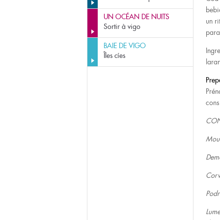
bebi
UN OCÉAN DE NUITS
un r
Sortir à vigo
para
BAIE DE VIGO
Ingr
Îles cíes
lara
Prep
Prén
cons
CON
Mouc
Demo
Corv
Podr
Lume