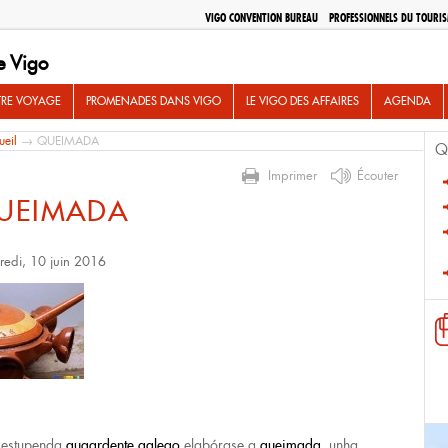
VIGO CONVENTION BUREAU
PROFESSIONNELS DU TOURI
e Vigo
TRE VOYAGE
PROMENADES DANS VIGO
LE VIGO DES AFFAIRES
AGENDA
ueil
→ QUEIMADA
Q
Imprimer
Écouter
UEIMADA
redi, 10 juin 2016
 estupenda
augardente galego
elabórase a
queimada
, unha