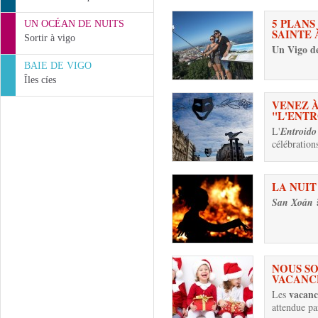
5 PLANS
UN OCÉAN DE NUITS
SAINTE 
Sortir à vigo
Un Vigo d
BAIE DE VIGO
Îles cíes
VENEZ À
"L'ENT
L'
Entroido
célébration
LA NUIT
San Xoán
NOUS S
VACANC
vacanc
Les
attendue par