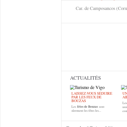
Car. de Camposancos (Cor
ACTUALITÉS
LAISSEZ-VOUS SÉDUIRE
UN
PAR LES FEUX DE
AI
BOUZAS
Le
Les
fêtes de
Bouzas
sont
uni
sûrement les fêtes les...
con