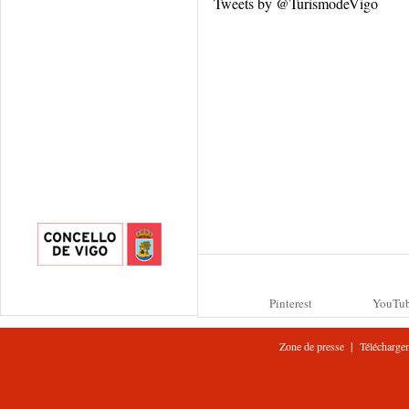
Tweets by @TurismodeVigo
Pinterest
YouTu
|
Zone de presse
Télécharge