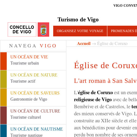
VIGO CONVE
Turismo de Vigo
ORGANISEZ VOTRE VOYAGE
PROMENADES D
Accueil
→ Église de Coruxo
NAVEGA
VIGO
UN OCÉAN DE VIE
Église de Corux
Tourisme urbain
UN OCÉAN DE NATURE
L'art roman à San Sal
Tourisme actif
église de Coruxo
L'
est un exem
UN OCÉAN DE SAVEURS
religieuse de Vigo
avec de belle
Gastronomie de Vigo
te
Bembrive et de Castrelos, le
UN OCÉAN DE CULTURE
des mieux conservés de Vigo. L
Tourisme culturel
construite au XIIe siècle et ell
aux bénédictins pour devenir ens
UN OCÉAN DE NAUTISME
perdu bon nombre de ses ornem
Tourisme nautique