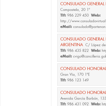
CONSULADO GENERAL
Compostela, 20 1º
Tlf:
986 229 450
Web:
http://www.consuladovirtual
eMail:
consulado@partenon
CONSULADO GENERAL D
ARGENTINA
C/ López de
Tlf:
986 435 822
Web:
ht
eMail:
cvigo@cancilleria.go
CONSULADO HONORAR
Gran Vía, 170 1ºE
Tlf:
986 123 149
CONSULADO HONORAR
Avenida García Barbón, 133
Tlf:
986 431 092
Web:
ht