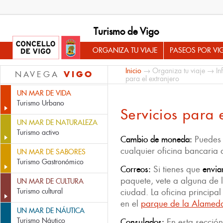
Turismo de Vigo
ORGANIZA TU VIAJE
PASEOS POR VI
Inicio
→
Organiza tu viaje
→
In
VIGO
NAVEGA
para el extranjero
UN MAR DE VIDA
Turismo Urbano
Servicios para 
UN MAR DE NATURALEZA
Turismo activo
Cambio de moneda:
Puede
cualquier oficina bancaria 
UN MAR DE SABORES
Turismo Gastronómico
Correos:
Si tienes que
envia
paquete, vete a alguna de l
UN MAR DE CULTURA
Turismo cultural
ciudad. La oficina principa
en el
parque de la Alamed
UN MAR DE NÁUTICA
Turismo Náutico
Consulados:
En esta sección