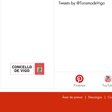
Tweets by @TurismodeVigo
Pinterest
YouTu
|
|
Área de prensa
Descargas
Co