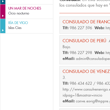
los consulados que hay en 
UN MAR DE NOCHES
Ocio nocturno
CONSULADO DE FRAN
RÍA DE VIGO
Tlf:
986 227 596
Web:
ht
Islas Cíes
CONSULADO DE PERÚ
Bajo.
Tlf:
986 227 298
Web:
ht
eMail:
admin@consuladope
CONSULADO DE VENEZ
3.
Tlf:
986 434 622 / 986 43
http://www.consulvenevigo.
idpag=1&mostrar=inicio
eMail:
conve.esvig@mppre.