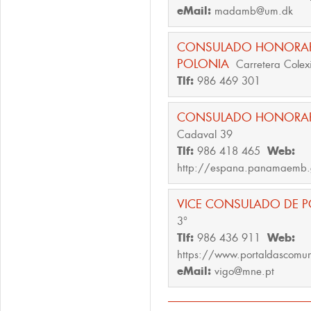
eMail:
madamb@um.dk
CONSULADO HONORARIO
POLONIA
Carretera Colexi
Tlf:
986 469 301
CONSULADO HONORAR
Cadaval 39
Tlf:
986 418 465
Web:
http://espana.panamaemb
VICE CONSULADO DE 
3°
Tlf:
986 436 911
Web:
https://www.portaldascomu
eMail:
vigo@mne.pt