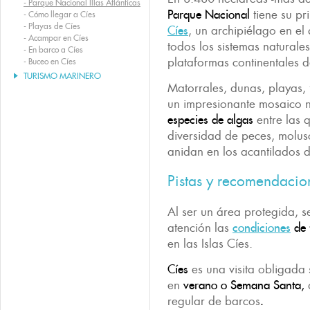
-
Parque Nacional Illas Atlánticas
Parque Nacional
tiene su pr
-
Cómo llegar a Cíes
-
Playas de Cíes
Cíes
, un archipiélago en el
-
Acampar en Cíes
todos los sistemas naturale
-
En barco a Cíes
plataformas continentales d
-
Buceo en Cíes
TURISMO MARINERO
Matorrales, dunas, playas
un impresionante mosaico 
especies de algas
entre las 
diversidad de peces, molus
anidan en los acantilados d
Pistas y recomendacio
Al ser un área protegida, 
atención las
condiciones
de 
en las Islas Cíes.
Cíes
es una visita obligada 
en
verano o Semana Santa,
regular de barcos
.