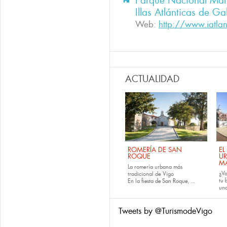
Parque Nacional Marí
Illas Atlánticas de Ga
Web:
http://www.iatlan
ACTUALIDAD
ROMERÍA DE SAN
EL
ROQUE
U
M
La romería urbana más
¿Va
tradicional de Vigo
tu
En la
fiesta de San Roque
, ...
una
Tweets by @TurismodeVigo