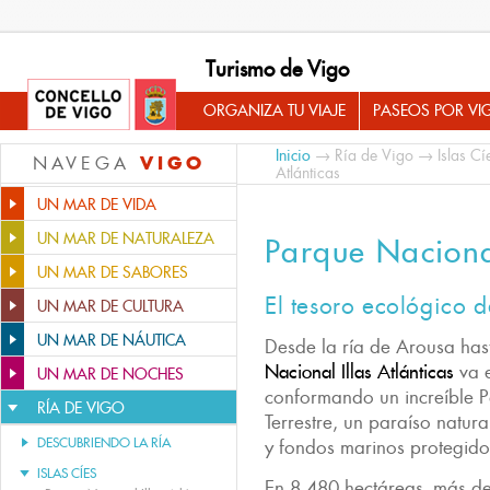
Turismo de Vigo
ORGANIZA TU VIAJE
PASEOS POR VI
Inicio
→
Ría de Vigo
→
Islas Cí
VIGO
NAVEGA
Atlánticas
UN MAR DE VIDA
UN MAR DE NATURALEZA
Parque Nacional
UN MAR DE SABORES
El tesoro ecológico d
UN MAR DE CULTURA
UN MAR DE NÁUTICA
Desde la ría de Arousa has
Nacional Illas Atlánticas
va e
UN MAR DE NOCHES
conformando un increíble 
RÍA DE VIGO
Terrestre, un paraíso natur
DESCUBRIENDO LA RÍA
y fondos marinos protegido
ISLAS CÍES
En 8.480 hectáreas -más de 