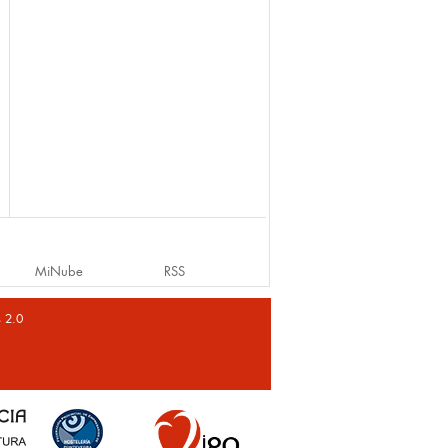
MiNube
RSS
s 2.0