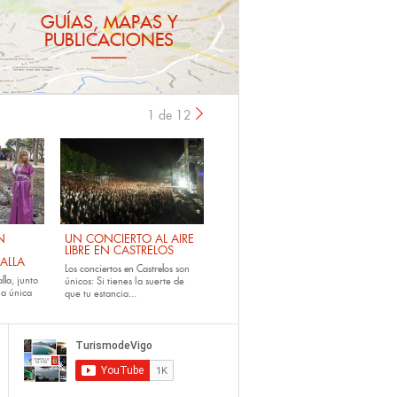
GUÍAS, MAPAS Y
PUBLICACIONES
1 de 12
›
N
UN CONCIERTO AL AIRE
LIBRE EN CASTRELOS
ALLA
Los
conciertos en Castrelos
son
lla
, junto
únicos: Si tienes la suerte de
la única
que tu estancia...