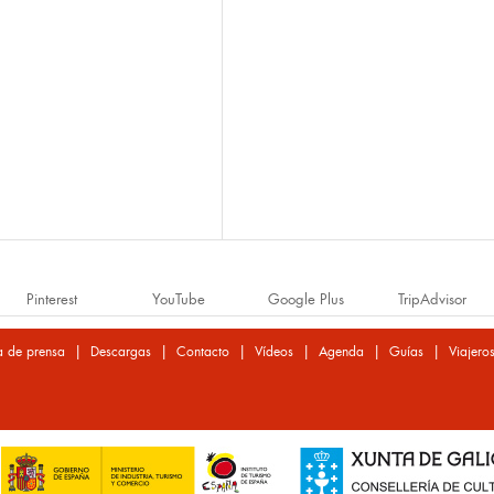
Pinterest
YouTube
Google Plus
TripAdvisor
|
|
|
|
|
|
a de prensa
Descargas
Contacto
Vídeos
Agenda
Guías
Viajero