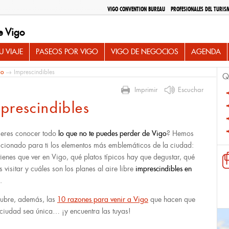
VIGO CONVENTION BUREAU
PROFESIONALES DEL TURIS
e Vigo
 VIAJE
PASEOS POR VIGO
VIGO DE NEGOCIOS
AGENDA
io
→ Imprescindibles
Q
Imprimir
Escuchar
prescindibles
eres conocer todo
lo que no te puedes perder de Vigo
? Hemos
ccionado para ti los elementos más emblemáticos de la ciudad:
tienes que ver en Vigo, qué platos típicos hay que degustar, qué
s visitar y cuáles son los planes al aire libre
imprescindibles en
.
ubre, además, las
10 razones para venir a Vigo
que hacen que
 ciudad sea única… ¡y encuentra las tuyas!