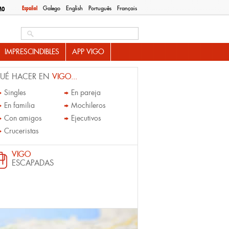
Español
Galego
English
Português
Français
MO
Search this site
IMPRESCINDIBLES
APP VIGO
UÉ HACER EN
VIGO...
Singles
En pareja
En familia
Mochileros
Con amigos
Ejecutivos
Cruceristas
VIGO
ESCAPADAS