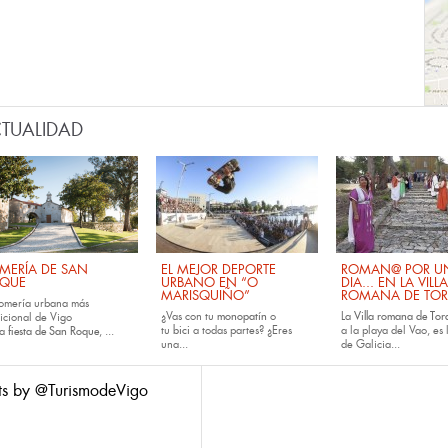
TUALIDAD
MERÍA DE SAN
EL MEJOR DEPORTE
ROMAN@ POR U
QUE
URBANO EN “O
DIA... EN LA VILLA
MARISQUIÑO”
ROMANA DE TOR
romería urbana más
¿Vas con tu
monopatín
o
La
Villa romana de Tora
dicional de Vigo
tu
bici
a todas partes? ¿Eres
a la playa del Vao, es 
la
fiesta de San Roque
, ...
una...
de Galicia...
ts by @TurismodeVigo