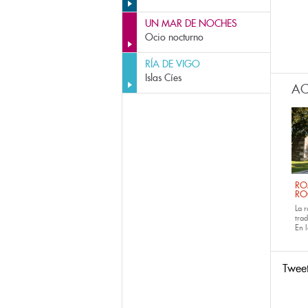
UN MAR DE NOCHES
Ocio nocturno
RÍA DE VIGO
Islas Cíes
AC
RO
RO
La 
tra
En 
Twee