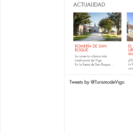
ACTUALIDAD
ROMERÍA DE SAN
EL
ROQUE
U
M
La romería urbana más
¿Va
tradicional de Vigo
tu
En la
fiesta de San Roque
, ...
una
Tweets by @TurismodeVigo