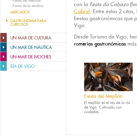
-
Fiesta del Mejillón
con la
Festa do Cabazo
(fi
-
Fiesta de la sardina
Cabral
. Entre estas 2 cita
MERCADOS
fiestas gastronómicas que po
GASTRONOMÍA PARA
CURIOSOS
Vigo.
Desde Turismo de Vigo, hem
UN MAR DE CULTURA
romerías gastronómicas
más 
UN MAR DE NÁUTICA
UN MAR DE NOCHES
RÍA DE VIGO
Fiesta del Mejillón
El mejillón es el rey de la ría
de Vigo. Cultivado con
cuidadas...