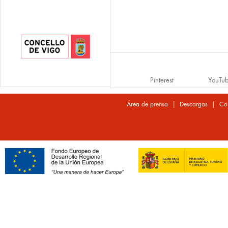
Pinterest
YouTu
|
|
Área de prensa
Descargas
Co