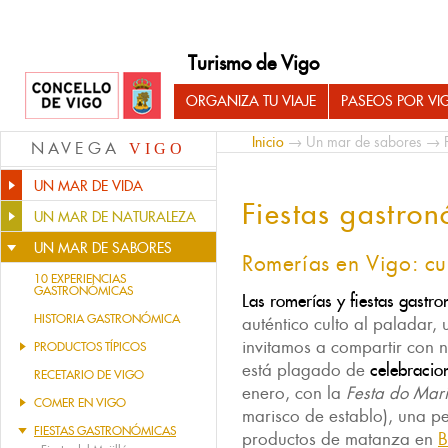
Turismo de Vigo
ORGANIZA TU VIAJE
PASEOS POR VI
Inicio
→
Un mar de sabores
→ F
NAVEGA
VIGO
UN MAR DE VIDA
Fiestas gastro
UN MAR DE NATURALEZA
UN MAR DE SABORES
Romerías en Vigo: cu
10 EXPERIENCIAS
GASTRONÓMICAS
Las romerías y fiestas gast
HISTORIA GASTRONÓMICA
auténtico culto al paladar, 
invitamos a compartir con n
PRODUCTOS TÍPICOS
está plagado de
celebracio
RECETARIO DE VIGO
enero, con la
Festa do Mari
COMER EN VIGO
marisco de establo), una pe
FIESTAS GASTRONÓMICAS
productos de matanza en
B