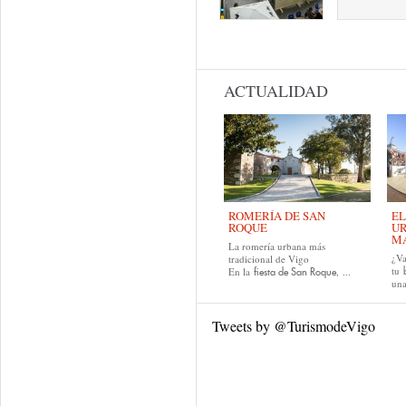
Páginas
ACTUALIDAD
ROMERÍA DE SAN
EL
ROQUE
UR
MA
La romería urbana más
¿Va
tradicional de Vigo
tu
En la
, ...
fiesta de San Roque
una
Tweets by @TurismodeVigo