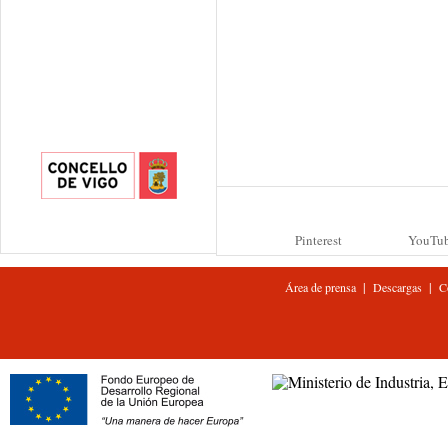
Pinterest
YouTu
|
|
Área de prensa
Descargas
C