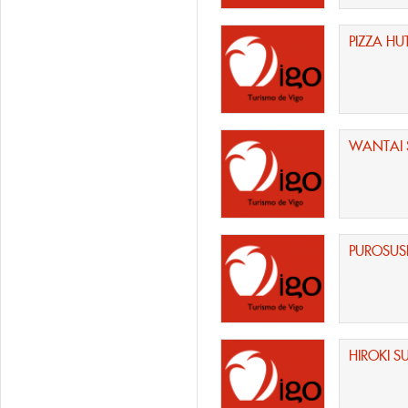
PIZZA HU
WANTAI 
PUROSUS
HIROKI S