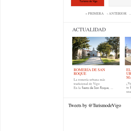
Páginas
« PRIMERA
‹ ANTERIOR
ACTUALIDAD
ROMERÍA DE SAN
EL
ROQUE
UR
MA
La romería urbana más
¿Va
tradicional de Vigo
tu
En la
, ...
fiesta de San Roque
una
Tweets by @TurismodeVigo