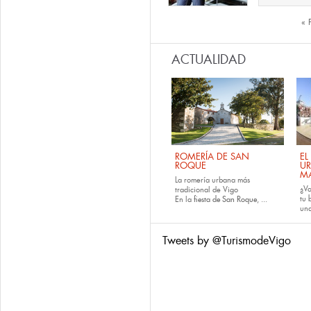
Páginas
« 
ACTUALIDAD
ROMERÍA DE SAN
EL
ROQUE
U
M
La romería urbana más
¿Va
tradicional de Vigo
tu
En la
fiesta de San Roque
, ...
una
Tweets by @TurismodeVigo