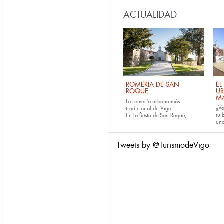
ACTUALIDAD
ROMERÍA DE SAN
EL
ROQUE
U
M
La romería urbana más
¿Va
tradicional de Vigo
tu
En la
fiesta de San Roque
, ...
una
Tweets by @TurismodeVigo