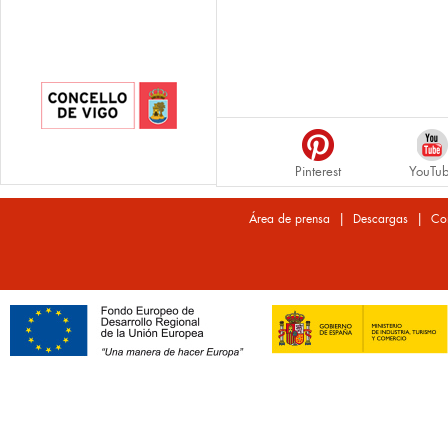
Pinterest
YouTu
|
|
Área de prensa
Descargas
Co