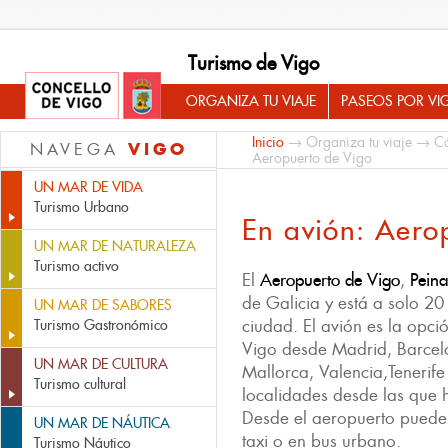
Turismo de Vigo
ORGANIZA TU VIAJE
PASEOS POR VI
Inicio
→
Organiza tu viaje
→
Có
VIGO
NAVEGA
Aeropuerto de Vigo
UN MAR DE VIDA
Turismo Urbano
En avión: Aero
UN MAR DE NATURALEZA
Turismo activo
El
Aeropuerto de Vigo
,
Pein
de Galicia y está a solo 20
UN MAR DE SABORES
ciudad. El avión es la opci
Turismo Gastronómico
Vigo desde Madrid, Barcel
UN MAR DE CULTURA
Mallorca, Valencia,Tenerif
Turismo cultural
localidades desde las que
Desde el aeropuerto puedes
UN MAR DE NÁUTICA
taxi o en bus urbano.
Turismo Náutico