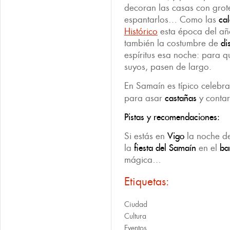
decoran las casas con gro
espantarlos… Como las
ca
Histórico
esta época del añ
también la costumbre de
di
espíritus esa noche: para q
suyos, pasen de largo.
En Samaín es típico celebra
para asar
castañas
y contar 
Pistas y recomendaciones:
Si estás en
Vigo
la noche d
la
fiesta del
Samaín
en el
ba
mágica…
Etiquetas:
Ciudad
Cultura
Eventos