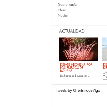
Gastronomía
Infantil
Noche
ACTUALIDAD
DÉJATE HECHIZAR POR
DE
LOS FUEGOS DE
DE
BOUZAS
¿Aú
Las
fiestas de
Bouzas
son,...
Vi
atr
Tweets by @TurismodeVigo