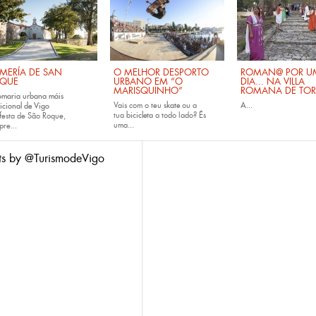
MERÍA DE SAN
O MELHOR DESPORTO
ROMAN@ POR U
QUE
URBANO EM “O
DIA... NA VILLA
MARISQUINHO”
ROMANA DE TOR
omaria urbana máis
Vais com o teu
skate
ou a
A...
icional de Vigo
tua
bicicleta
a todo lado? És
festa de São Roque,
uma...
pre...
ts by @TurismodeVigo