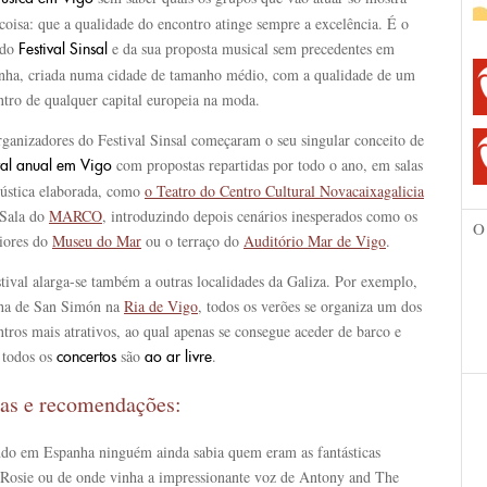
oisa: que a qualidade do encontro atinge sempre a excelência. É o
 do
e da sua proposta musical sem precedentes em
Festival Sinsal
nha, criada numa cidade de tamanho médio, com a qualidade de um
ntro de qualquer capital europeia na moda.
rganizadores do Festival Sinsal começaram o seu singular conceito de
com propostas repartidas por todo o ano, em salas
val anual
em Vigo
cústica elaborada, como
o Teatro do Centro Cultural Novacaixagalicia
 Sala do
MARCO
, introduzindo depois cenários inesperados como os
O
riores do
Museu do Mar
ou o terraço do
Auditório Mar de Vigo
.
tival alarga-se também a outras localidades da Galiza. Por exemplo,
lha de San Simón na
Ria de Vigo
, todos os verões se organiza um dos
tros mais atrativos, ao qual apenas se consegue aceder de barco e
 todos os
são
.
concertos
ao ar
livre
as e recomendações:
do em Espanha ninguém ainda sabia quem eram as fantásticas
Rosie ou de onde vinha a impressionante voz de Antony and The