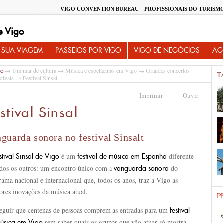
VIGO CONVENTION BUREAU
PROFISSIONAIS DO TURISM
e Vigo
 SUA VIAGEM
PASSEIOS POR VIGO
VIGO DE NEGÓCIOS
AG
→
Um mar de cultura
→
Música e espetáculos em Vigo
→
Grandes concertos
io
T
stivais
→ Festival Sinsal
Imprimir
Ouvir
stival Sinsal
guarda sonora no festival Sinsalt
é um
diferente
stival Sinsal
de Vigo
festival de música em Espanha
odos os outros: um encontro único com a
do
vanguarda sonora
ama nacional e internacional que, todos os anos, traz a Vigo as
ores inovações da música atual.
P
eguir que centenas de pessoas comprem as entradas para um
festival
sem saber quais os grupos que vão atuar só mostra
úsica em Vigo