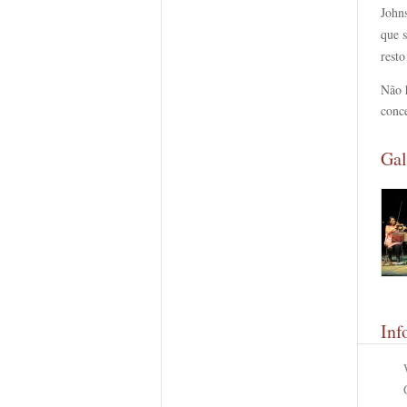
John
que 
rest
Não 
conce
Gal
Inf