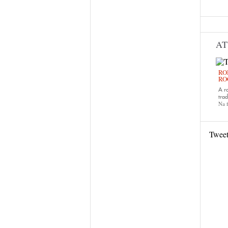
AT
RO
RO
A r
trad
Na f
Twee