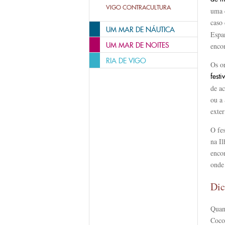
VIGO CONTRACULTURA
uma c
caso
UM MAR DE NÁUTICA
Espa
UM MAR DE NOITES
enco
RIA DE VIGO
Os o
festi
de a
ou a
exte
O fes
na I
encon
onde
Dic
Quan
Coco