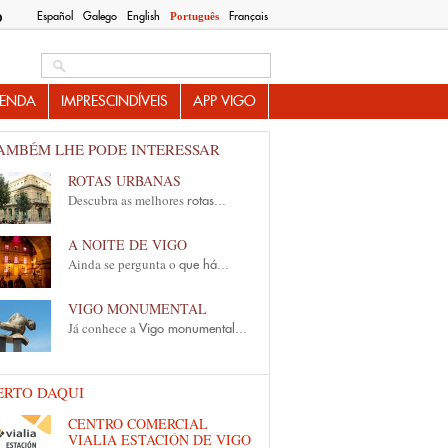
Español
Galego
English
Français
Português
O
Search this site
ENDA
IMPRESCINDÍVEIS
APP VIGO
AMBÉM LHE PODE INTERESSAR
ROTAS URBANAS
Descubra as melhores
rotas...
A NOITE DE VIGO
Ainda se pergunta o
que há...
VIGO MONUMENTAL
Já conhece a
Vigo monumental...
ERTO DAQUI
CENTRO COMERCIAL
VIALIA ESTACIÓN DE VIGO