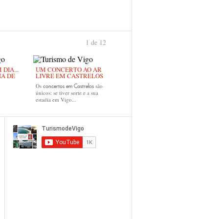
1 de 12
›
DIA...
UM CONCERTO AO AR
NA DE
LIVRE EM CASTRELOS
Os
são
concertos em Castrelos
únicos: se tiver sorte e a sua
estadia em Vigo...