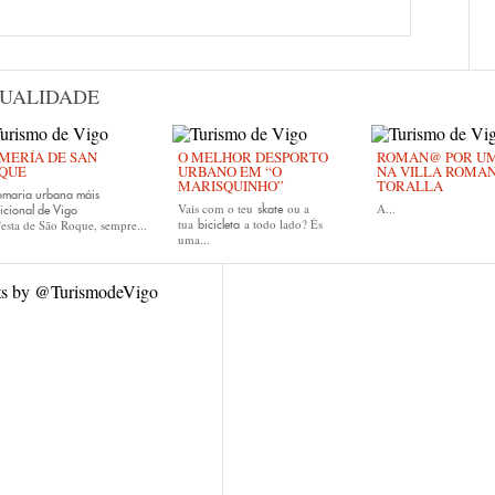
UALIDADE
MERÍA DE SAN
O MELHOR DESPORTO
ROMAN@ POR UM 
QUE
URBANO EM “O
NA VILLA ROMA
MARISQUINHO”
TORALLA
omaria urbana máis
Vais com o teu
ou a
A...
skate
icional de Vigo
tua
a todo lado? És
esta de São Roque, sempre...
bicicleta
uma...
ts by @TurismodeVigo