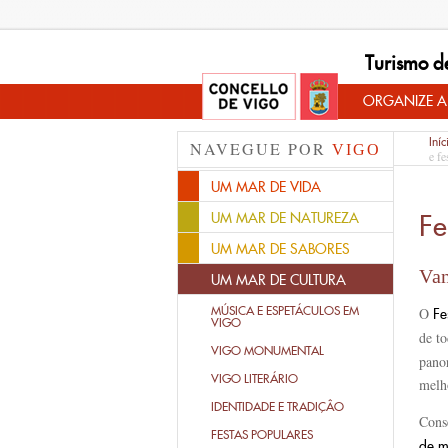
Turismo d
ORGANIZE A
Iníc
NAVEGUE POR
VIGO
e fe
UM MAR DE VIDA
Fe
UM MAR DE NATUREZA
UM MAR DE SABORES
Van
UM MAR DE CULTURA
MÚSICA E ESPETÁCULOS EM
O
Fe
VIGO
de t
VIGO MONUMENTAL
panor
VIGO LITERÁRIO
melh
IDENTIDADE E TRADIÇÂO
Cons
FESTAS POPULARES
de m