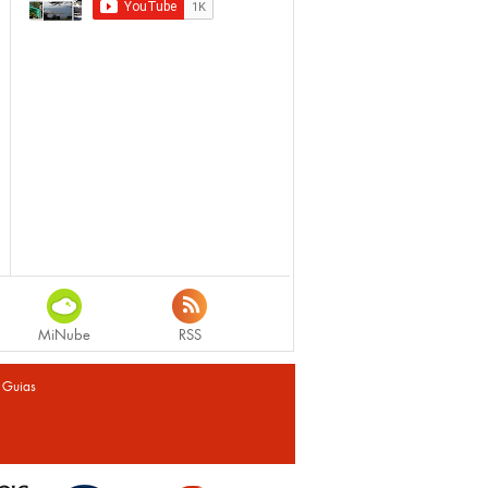
MiNube
RSS
|
Guias