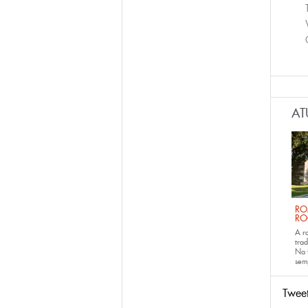
AT
RO
RO
A r
trad
Na 
sem
Twee