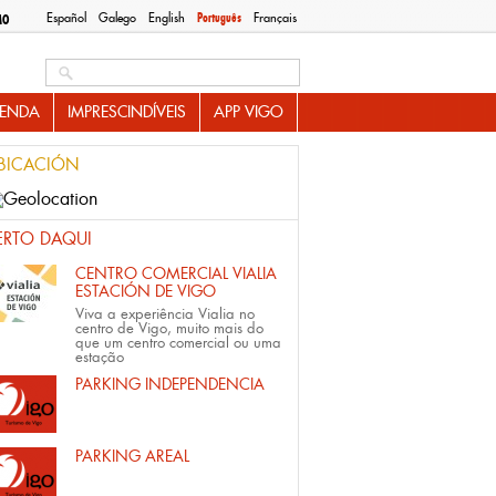
Español
Galego
English
Português
Français
MO
Search this site
ENDA
IMPRESCINDÍVEIS
APP VIGO
BICACIÓN
ERTO DAQUI
CENTRO COMERCIAL VIALIA
ESTACIÓN DE VIGO
Viva a experiência Vialia no
centro de Vigo, muito mais do
que um centro comercial ou uma
estação
PARKING INDEPENDENCIA
PARKING AREAL