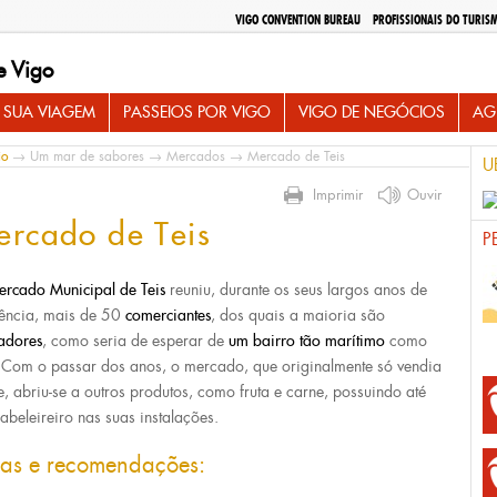
VIGO CONVENTION BUREAU
PROFISSIONAIS DO TURIS
e Vigo
 SUA VIAGEM
PASSEIOS POR VIGO
VIGO DE NEGÓCIOS
AG
io
→
Um mar de sabores
→
Mercados
→ Mercado de Teis
U
Imprimir
Ouvir
ercado de Teis
P
rcado Municipal de Teis
reuniu, durante os seus largos anos de
tência, mais de 50
comerciantes
, dos quais a maioria são
adores
, como seria de esperar de
um bairro tão marítimo
como
 Com o passar dos anos, o mercado, que originalmente só vendia
e, abriu-se a outros produtos, como fruta e carne, possuindo até
abeleireiro nas suas instalações.
cas e recomendações: