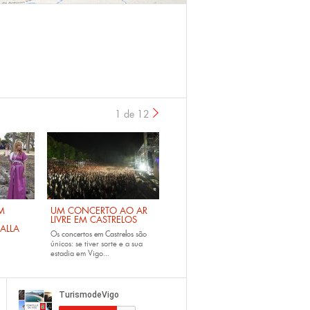
1 de 12
›
M
UM CONCERTO AO AR
LIVRE EM CASTRELOS
ALLA
Os
concertos em Castrelos
são
únicos: se tiver sorte e a sua
estadia em Vigo...