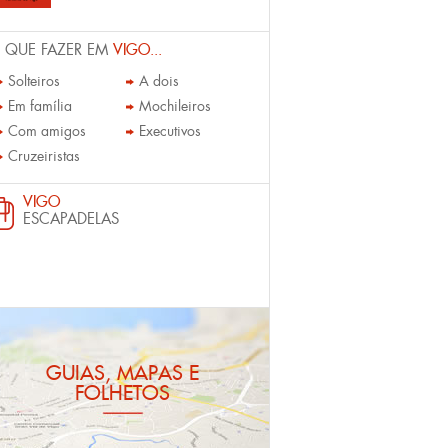
 QUE FAZER EM
VIGO...
Solteiros
A dois
Em família
Mochileiros
Com amigos
Executivos
Cruzeiristas
VIGO
ESCAPADELAS
GUIAS, MAPAS E
FOLHETOS