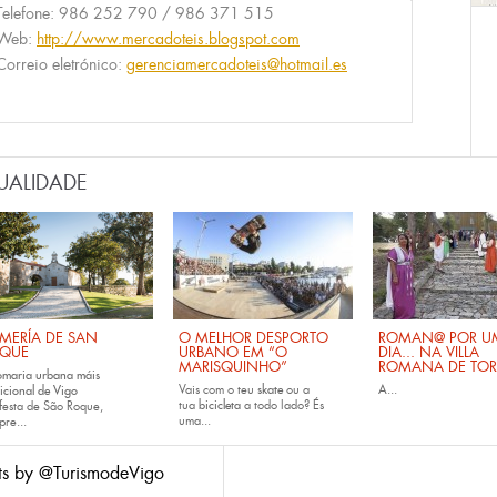
Telefone:
986 252 790 / 986 371 515
Web:
http://www.mercadoteis.blogspot.com
Correio eletrónico:
gerenciamercadoteis@hotmail.es
UALIDADE
MERÍA DE SAN
O MELHOR DESPORTO
ROMAN@ POR U
QUE
URBANO EM “O
DIA... NA VILLA
MARISQUINHO”
ROMANA DE TOR
omaria urbana máis
Vais com o teu
skate
ou a
A...
icional de Vigo
tua
bicicleta
a todo lado? És
festa de São Roque,
uma...
pre...
ts by @TurismodeVigo