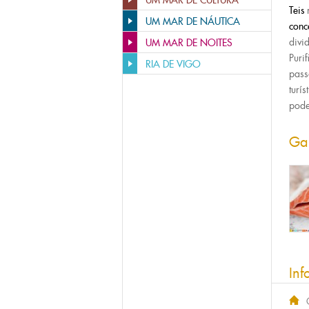
UM MAR DE CULTURA
Teis
UM MAR DE NÁUTICA
conc
divi
UM MAR DE NOITES
Puri
RIA DE VIGO
pass
turí
pode
Ga
Inf