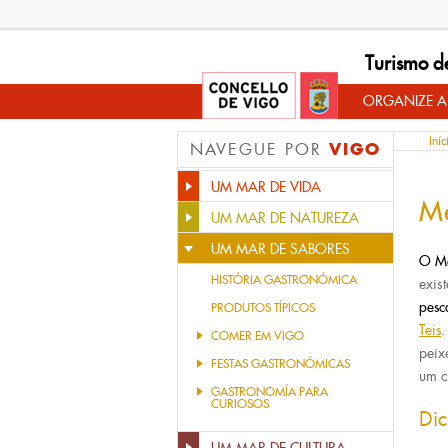
Turismo d
ORGANIZE A
Iníc
VIGO
NAVEGUE POR
UM MAR DE VIDA
M
UM MAR DE NATUREZA
UM MAR DE SABORES
O Me
HISTÓRIA GASTRONÓMICA
exis
pesc
PRODUTOS TÍPICOS
Teis
.
COMER EM VIGO
peix
FESTAS GASTRONÓMICAS
um c
GASTRONOMÍA PARA
CURIOSOS
Di