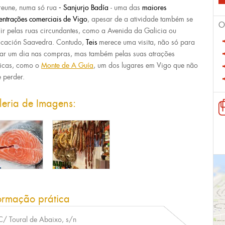
reune, numa só rua
- Sanjurjo Badía
- uma das
maiores
entrações comerciais de Vigo
, apesar de a atividade também se
O
dir pelas ruas circundantes, como a Avenida da Galicia ou
ficación Saavedra. Contudo,
Teis
merece uma visita, não só para
ar um dia nas compras, mas também pelas suas atrações
sticas, como o
Monte de A Guía
, um dos lugares em Vigo que não
 perder.
leria de Imagens:
ormação prática
C/ Toural de Abaixo, s/n