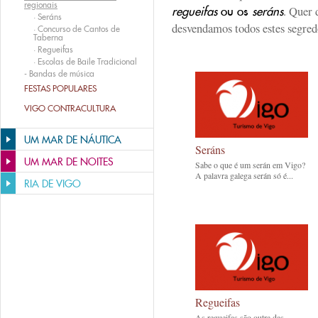
regionais
. Quer 
regueifas
ou os
seráns
·
Seráns
desvendamos todos estes segre
·
Concurso de Cantos de
Taberna
·
Regueifas
·
Escolas de Baile Tradicional
-
Bandas de música
FESTAS POPULARES
VIGO CONTRACULTURA
UM MAR DE NÁUTICA
Seráns
UM MAR DE NOITES
Sabe o que é um serán em Vigo?
A palavra galega serán só é...
RIA DE VIGO
Regueifas
As regueifas são outra das