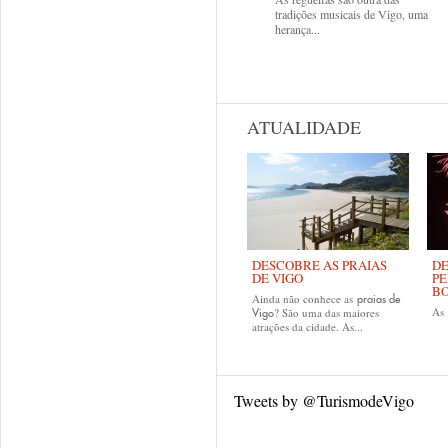
tradições musicais de Vigo, uma
herança...
ATUALIDADE
DESCOBRE AS PRAIAS
DE
DE VIGO
PE
B
Ainda não conhece as
praias de
As
? São uma das maiores
Vigo
atrações da cidade. As...
Tweets by @TurismodeVigo