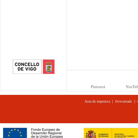
Pinterest
YouTu
|
|
Área de imprensa
Downloads