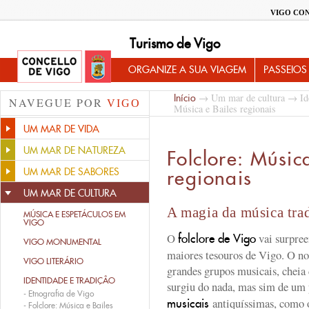
VIGO CO
Turismo de Vigo
ORGANIZE A SUA VIAGEM
PASSEIOS
→
Um mar de cultura
→
Id
Início
NAVEGUE POR
VIGO
Música e Bailes regionais
UM MAR DE VIDA
UM MAR DE NATUREZA
Folclore: Músic
UM MAR DE SABORES
regionais
UM MAR DE CULTURA
A magia da música tra
MÚSICA E ESPETÁCULOS EM
VIGO
O
vai surpre
folclore de Vigo
VIGO MONUMENTAL
maiores tesouros de Vigo. O no
VIGO LITERÁRIO
grandes grupos musicais, cheia
IDENTIDADE E TRADIÇÂO
surgiu do nada, mas sim de um
-
Etnografia de Vigo
antiquíssimas, como
musicais
-
Folclore: Música e Bailes