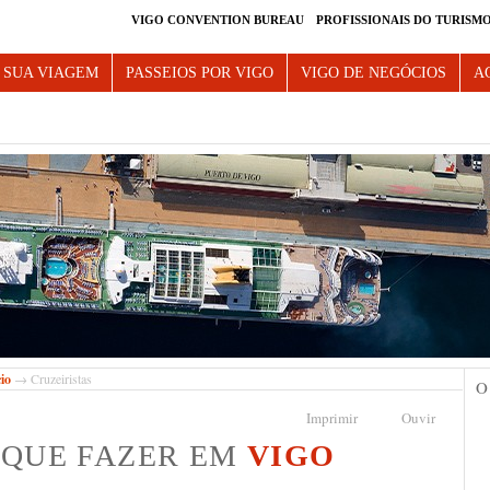
VIGO CONVENTION BUREAU
PROFISSIONAIS DO TURISM
e Vigo
 SUA VIAGEM
PASSEIOS POR VIGO
VIGO DE NEGÓCIOS
A
cio
→ Cruzeiristas
O
Imprimir
Ouvir
 QUE FAZER EM
VIGO