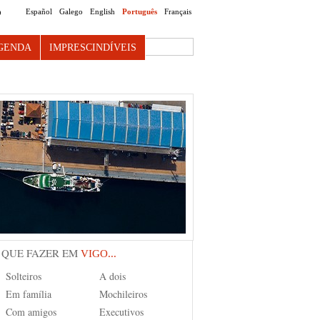
Español
Galego
English
Português
Français
O
Search this site
GENDA
IMPRESCINDÍVEIS
 QUE FAZER EM
VIGO...
Solteiros
A dois
Em família
Mochileiros
Com amigos
Executivos