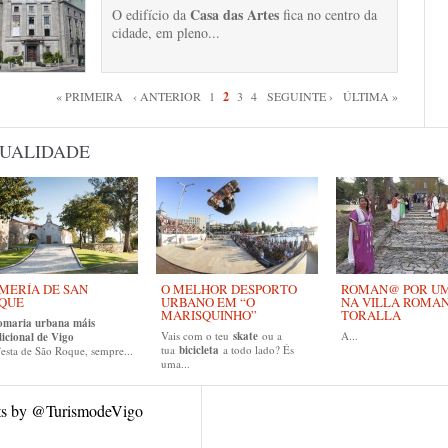
Casa das Artes
O edifício da
fica no centro da
cidade, em pleno...
inas
« PRIMEIRA
‹ ANTERIOR
1
2
3
4
SEGUINTE ›
ÚLTIMA »
UALIDADE
MERÍA DE SAN
O MELHOR DESPORTO
ROMAN@ POR UM 
QUE
URBANO EM “O
NA VILLA ROMA
MARISQUINHO”
TORALLA
omaria urbana máis
Vais com o teu
skate
ou a
A...
dicional de Vigo
tua
bicicleta
a todo lado? És
esta de São Roque, sempre...
uma...
ts by @TurismodeVigo