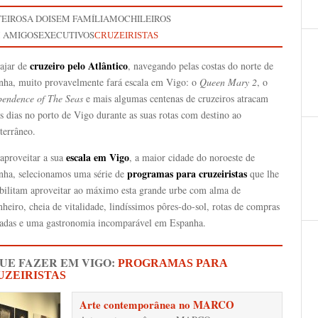
TEIROS
A DOIS
EM FAMÍLIA
MOCHILEIROS
 AMIGOS
EXECUTIVOS
CRUZEIRISTAS
cruzeiro pelo Atlântico
iajar de
, navegando pelas costas do norte de
nha, muito provavelmente fará escala em Vigo: o
Queen Mary 2
, o
pendence of The Seas
e mais algumas centenas de cruzeiros atracam
s dias no porto de Vigo durante as suas rotas com destino ao
terrâneo.
escala em Vigo
 aproveitar a sua
, a maior cidade do noroeste de
programas para cruzeiristas
nha, selecionamos uma série de
que lhe
ibilitam aproveitar ao máximo esta grande urbe com alma de
heiro, cheia de vitalidade, lindíssimos pôres-do-sol, rotas de compras
adas e uma gastronomia incomparável em Espanha.
QUE FAZER EM VIGO:
PROGRAMAS PARA
UZEIRISTAS
Arte contemporânea no MARCO