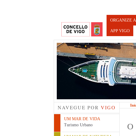
Turismo d
ORGANIZE A
APP VIGO
Iní
NAVEGUE POR
VIGO
UM MAR DE VIDA
O
Turismo Urbano