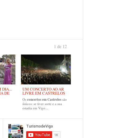
1 de 12
›
DIA...
UM CONCERTO AO AR
NA DE
LIVRE EM CASTRELOS
Os
concertos em Castrelos
são
únicos: se tiver sorte e a sua
estadia em Vigo...