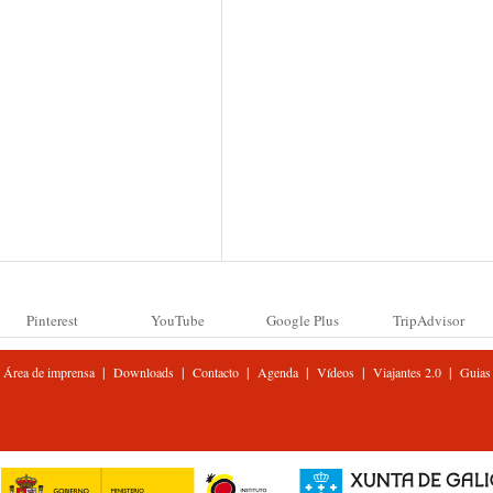
Pinterest
YouTube
Google Plus
TripAdvisor
|
|
|
|
|
|
Área de imprensa
Downloads
Contacto
Agenda
Vídeos
Viajantes 2.0
Guias