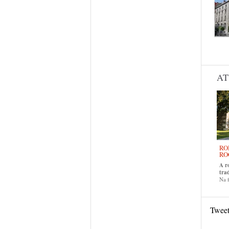
Pág
AT
RO
RO
A r
tra
Na f
Twee