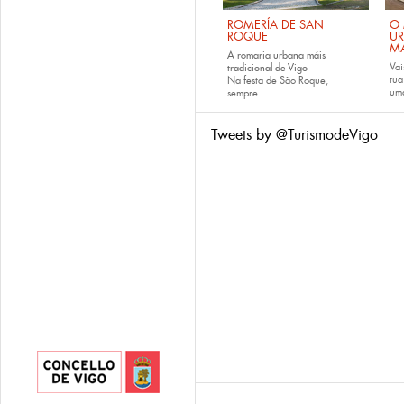
ROMERÍA DE SAN
O 
ROQUE
U
M
A romaria urbana máis
Vai
tradicional de Vigo
tu
Na festa de São Roque,
uma
sempre...
Tweets by @TurismodeVigo