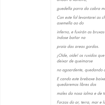
guedella porra da cabra ma
Con este fol levantarei as 
asemella ao do
inferno, e fuxirán as bruxa
índose bañar na
praia das areas gordas.
¡Oíde, oide! os ruxidos qu
deixar de queimarse
no agoardente, quedando as
E cando este brebaxe baixe
quedaremos libres dos
males da nosa ialma e de 
Forzas do ar, terra, mar e 