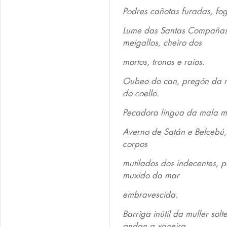
Podres cañotas furadas, fo
Lume das Santas Compañas,
meigallos, cheiro dos
mortos, tronos e raios.
Oubeo do can, pregón da mo
do coello.
Pecadora lingua da mala mu
Averno de Satán e Belcebú,
corpos
mutilados dos indecentes, p
muxido da mar
embravescida.
Barriga inútil da muller solt
andan a xaneira,