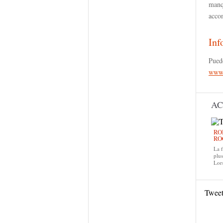
manq
acco
Inf
Puede
www.
AC
RO
RO
La f
plus
Lors
Twee