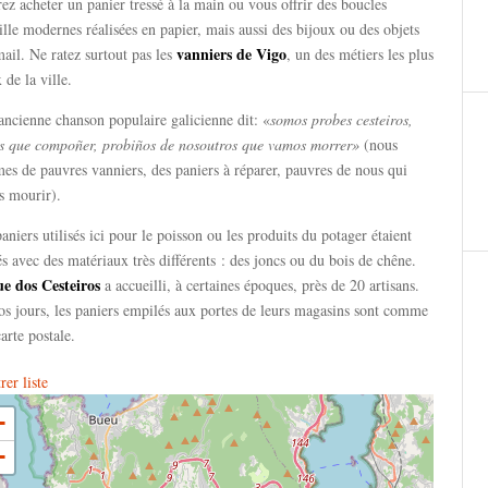
ez acheter un panier tressé à la main ou vous offrir des boucles
ille modernes réalisées en papier, mais aussi des bijoux ou des objets
vanniers de Vigo
ail. Ne ratez surtout pas les
, un des métiers les plus
 de la ville.
ncienne chanson populaire galicienne dit: «
somos probes cesteiros,
os que compoñer, probiños de nosoutros que vamos morrer»
(nous
s de pauvres vanniers, des paniers à réparer, pauvres de nous qui
s mourir).
aniers utilisés ici pour le poisson ou les produits du potager étaient
és avec des matériaux très différents : des joncs ou du bois de chêne.
ue dos Cesteiros
a accueilli, à certaines époques, près de 20 artisans.
s jours, les paniers empilés aux portes de leurs magasins sont comme
arte postale.
er liste
+
−