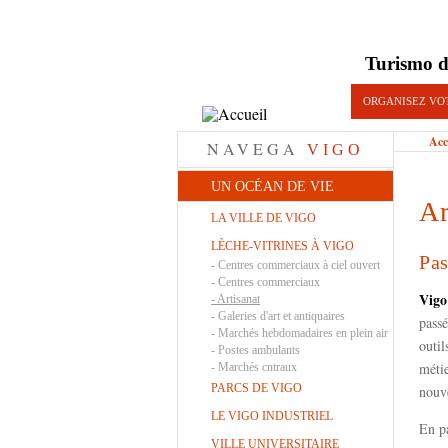
Turismo d
ORGANISEZ VO
Acc
NAVEGA
VIGO
UN OCÉAN DE VIE
Ar
LA VILLE DE VIGO
LÈCHE-VITRINES À VIGO
Pas
-
Centres commerciaux à ciel ouvert
-
Centres commerciaux
Vig
-
Artisanat
-
Galeries d'art et antiquaires
passé
-
Marchés hebdomadaires en plein air
outil
-
Postes ambulants
métie
-
Marchés cntraux
PARCS DE VIGO
nouve
LE VIGO INDUSTRIEL
En p
VILLE UNIVERSITAIRE