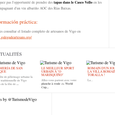
tapas dans le Casco Vello
uez pas l'opportunité de prendre des
en les
mpagnant d'un vin albariño AOC des Rías Baixas.
ormación práctica:
s consultar el listado completo de artesanos de Vigo en
galegadeartesans.org/
TUALITÉS
MERÍA DE SAN
LE MEILLEUR SPORT
ROMAIN D'UN JOUR
QUE
URBAIN À "O
LA VILLA ROMAI
MARISQUIÑO"
TORALLA !
ête de pèlerinage urbaine la
Allez-vous partout avec votre
La...
 traditionnelle de Vigo
planche à roule
du
World
 de la fête de
...
Cup...
ts by @TurismodeVigo