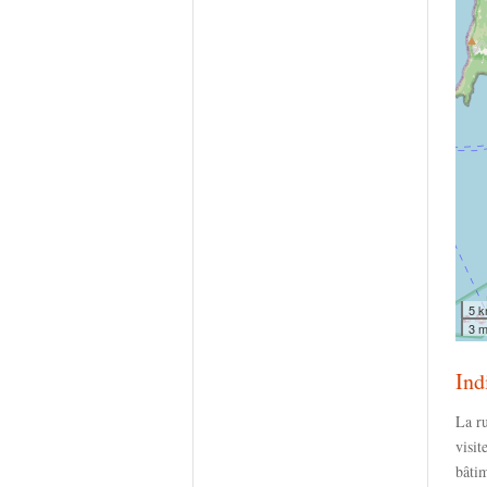
5 
3 m
Ind
La ru
visit
bâti