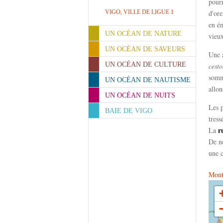
pourr
VIGO, VILLE DE LIGUE 1
d'ore
en ém
UN OCÉAN DE NATURE
vieux
UN OCÉAN DE SAVEURS
Une a
UN OCÉAN DE CULTURE
cest
somme
UN OCÉAN DE NAUTISME
allon
UN OCÉAN DE NUITS
Les p
BAIE DE VIGO
tress
r
La
De no
une c
Montr