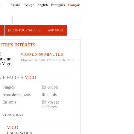
Español
Galego
English
Português
Français
E
Search this site
A
INCONTOURNABLES
APP VIGO
UTRES INTÉRÊTS
VIGO EN 60 MINUTES
Vigo est la plus grande ville de la...
UE FAIRE À
VIGO
Singles
En couple
Avec des enfants
Routards
En amis
En voyage
d'affaires
Croisiéristes
VIGO
ESCAPADES