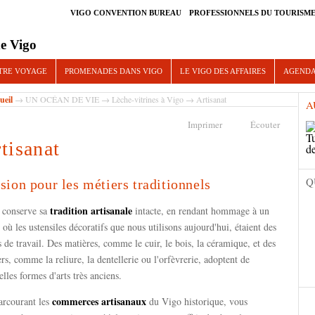
VIGO CONVENTION BUREAU
PROFESSIONNELS DU TOURISM
e Vigo
TRE VOYAGE
PROMENADES DANS VIGO
LE VIGO DES AFFAIRES
AGEND
ueil
→
UN OCÉAN DE VIE
→
Lèche-vitrines à Vigo
→ Artisanat
A
Imprimer
Écouter
tisanat
Q
sion pour les métiers traditionnels
o
tradition artisanale
conserve sa
intacte, en rendant hommage à un
 où les ustensiles décoratifs que nous utilisons aujourd'hui, étaient des
s de travail. Des matières, comme le cuir, le bois, la céramique, et des
rs, comme la reliure, la dentellerie ou l'orfèvrerie, adoptent de
lles formes d'arts très anciens.
commerces artisanaux
arcourant les
du Vigo historique, vous