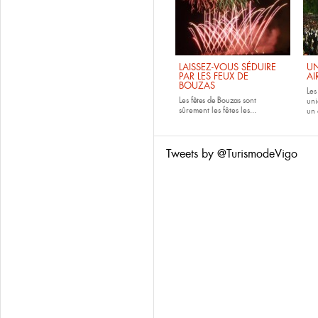
LAISSEZ-VOUS SÉDUIRE
UN
PAR LES FEUX DE
AI
BOUZAS
Le
Les
fêtes de
Bouzas
sont
uni
sûrement les fêtes les...
un 
Tweets by @TurismodeVigo