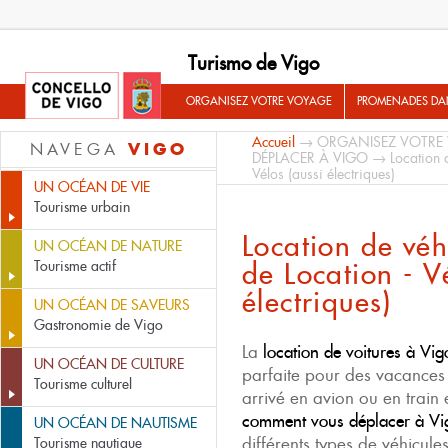
Turismo de Vigo
ORGANISEZ VOTRE VOYAGE
PROMENADES DA
Accueil
→
ORGANISEZ VOTRE
VIGO
NAVEGA
DÉPLACER À VIGO
→ Location de
Vélos (aussi électriques)
UN OCÉAN DE VIE
Tourisme urbain
Location de véh
UN OCÉAN DE NATURE
de Location - V
Tourisme actif
électriques)
UN OCÉAN DE SAVEURS
Gastronomie de Vigo
La
location de voitures à Vig
UN OCÉAN DE CULTURE
parfaite pour des vacances 
Tourisme culturel
arrivé en avion ou en train
comment vous déplacer à Vi
UN OCÉAN DE NAUTISME
différents types de véhicules
Tourisme nautique