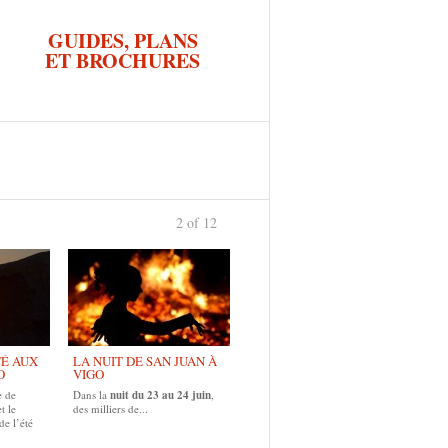
GUIDES, PLANS
ET BROCHURES
2 of 12
TÉ AUX
LA NUIT DE SAN JUAN À
O
VIGO
e de
Dans la
nuit du 23 au 24 juin
,
t le
des milliers de...
de l’été