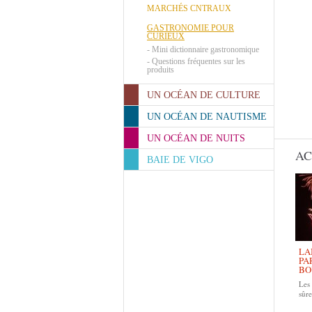
MARCHÉS CNTRAUX
GASTRONOMIE POUR
CURIEUX
-
Mini dictionnaire gastronomique
-
Questions fréquentes sur les
produits
UN OCÉAN DE CULTURE
UN OCÉAN DE NAUTISME
UN OCÉAN DE NUITS
AC
BAIE DE VIGO
LA
PA
BO
Le
sûre