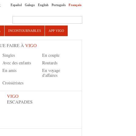
Español
Galego
English
Português
Français
E
Search this site
A
INCONTOURNABLES
APP VIGO
UE FAIRE À
VIGO
Singles
En couple
Avec des enfants
Routards
En amis
En voyage
d'affaires
Croisiéristes
VIGO
ESCAPADES