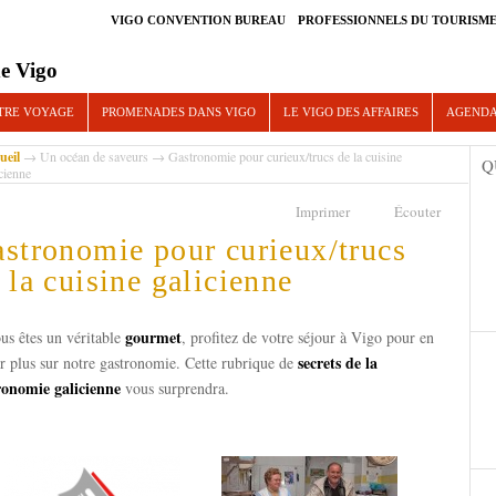
VIGO CONVENTION BUREAU
PROFESSIONNELS DU TOURISM
e Vigo
TRE VOYAGE
PROMENADES DANS VIGO
LE VIGO DES AFFAIRES
AGEND
ueil
→
Un océan de saveurs
→ Gastronomie pour curieux/trucs de la cuisine
Q
cienne
Imprimer
Écouter
stronomie pour curieux/trucs
 la cuisine galicienne
gourmet
us êtes un véritable
, profitez de votre séjour à Vigo pour en
secrets de la
r plus sur notre gastronomie. Cette rubrique de
ronomie galicienne
vous surprendra.