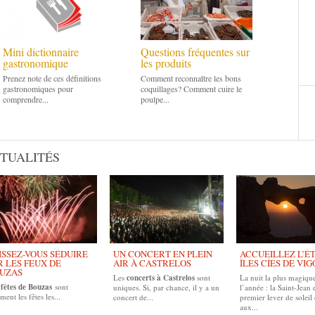
Mini dictionnaire
Questions fréquentes sur
gastronomique
les produits
Prenez note de ces définitions
Comment reconnaître les bons
gastronomiques pour
coquillages? Comment cuire le
comprendre...
poulpe...
TUALITÉS
ISSEZ-VOUS SÉDUIRE
UN CONCERT EN PLEIN
ACCUEILLEZ L’É
R LES FEUX DE
AIR À CASTRELOS
ÎLES CÍES DE VIG
UZAS
Les
concerts à Castrelos
sont
La nuit la plus magiqu
s
fêtes de
Bouzas
sont
uniques. Si, par chance, il y a un
l’année : la Saint-Jean e
ment les fêtes les...
concert de...
premier lever de soleil 
aux...