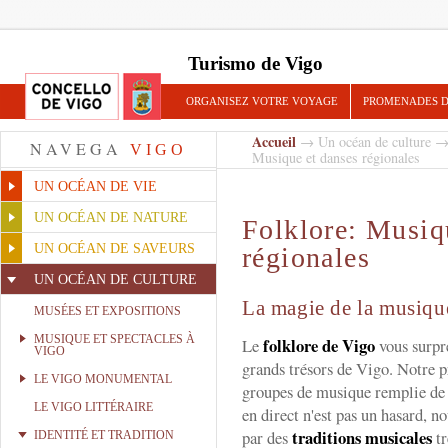
Turismo de Vigo
ORGANISEZ VOTRE VOYAGE
PROMENADES D
Accueil
→
Un océan de culture
NAVEGA
VIGO
Musique et danses régionales
UN OCÉAN DE VIE
UN OCÉAN DE NATURE
Folklore: Musiq
UN OCÉAN DE SAVEURS
régionales
UN OCÉAN DE CULTURE
La magie de la musique
MUSÉES ET EXPOSITIONS
MUSIQUE ET SPECTACLES À
folklore de Vigo
Le
vous surpr
VIGO
grands trésors de Vigo. Notre p
LE VIGO MONUMENTAL
groupes de musique remplie de 
LE VIGO LITTÉRAIRE
en direct n'est pas un hasard, n
traditions musicales
par des
tr
IDENTITÉ ET TRADITION