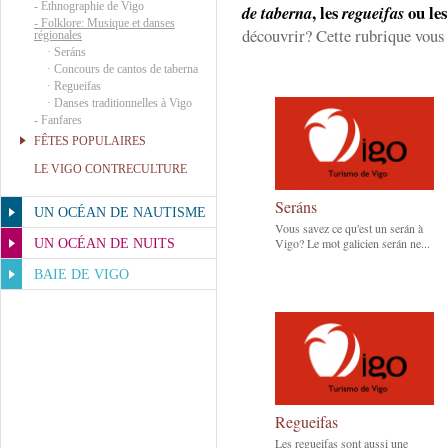
-
Ethnographie de Vigo
, les
ou le
de taberna
regueifas
-
Folklore: Musique et danses
découvrir? Cette rubrique vous 
régionales
·
Seráns
·
Concours de cantos de taberna
·
Regueifas
·
Danses traditionnelles à Vigo
-
Fanfares
FÊTES POPULAIRES
LE VIGO CONTRECULTURE
Seráns
UN OCÉAN DE NAUTISME
Vous savez ce qu'est un serán à
Vigo? Le mot galicien serán ne...
UN OCÉAN DE NUITS
BAIE DE VIGO
Regueifas
Les regueifas sont aussi une