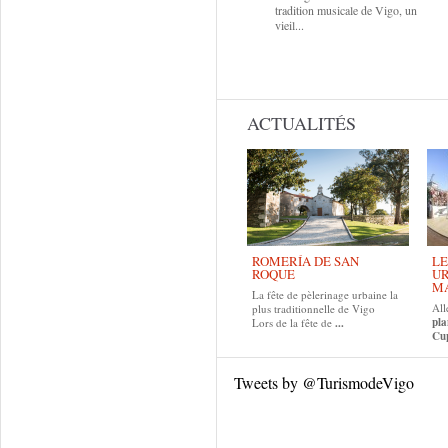
tradition musicale de Vigo, un
vieil...
ACTUALITÉS
ROMERÍA DE SAN
LE
ROQUE
UR
MA
La fête de pèlerinage urbaine la
All
plus traditionnelle de Vigo
pla
Lors de la fête de
...
Cup
Tweets by @TurismodeVigo